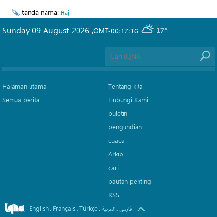
tanda nama:
Haji
Sunday 09 August 2026
,
GMT-06:17:16
17°
Halaman utama
Tentang kita
Semua berita
Hubungi Kami
buletin
pengundian
cuaca
Arkib
cari
pautan penting
RSS
English
Français
Türkçe
.
.
.
.
فارسی
العربیة