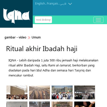
English
Français
.
.
فارسی
versi desktop
باز
و
بسته
کردن
gambar - video
Umum
منو
Ritual akhir Ibadah haji
IQNA - Lebih daripada 1 juta 500 ribu jemaah haji melaksanakan
ritual akhir Ibadah Haji, iaitu Rami al-Jamarat, berkorban yang
diadakan pada hari Idul Adha dan semasa hari Tasyriq dan
mencukur rambut.