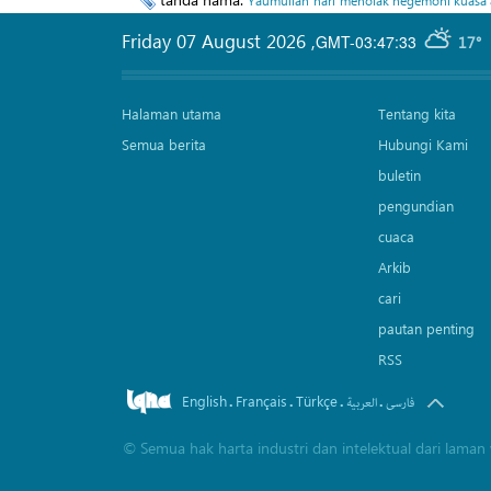
Friday 07 August 2026
,
GMT-03:47:33
17°
Halaman utama
Tentang kita
Semua berita
Hubungi Kami
buletin
pengundian
cuaca
Arkib
cari
pautan penting
RSS
English
Français
Türkçe
.
.
.
.
فارسی
العربیة
©
Semua hak harta industri dan intelektual dari lam