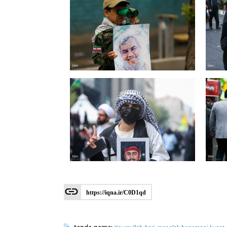
https://iqna.ir/C0D1qd
tanda nama:
Yaumullah
hari
menolak hegemoni kuasa 