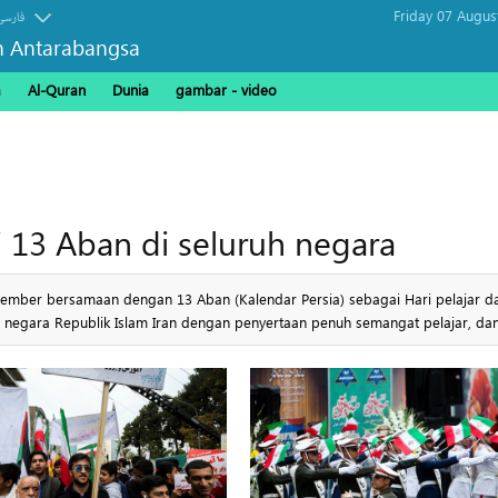
Friday 07 Augus
فارسی
n Antarabangsa
a
Al-Quran
Dunia
gambar - video
 13 Aban di seluruh negara
vember bersamaan dengan 13 Aban (Kalendar Persia) sebagai Hari pelajar d
ruh negara Republik Islam Iran dengan penyertaan penuh semangat pelajar, da