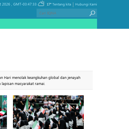
|
t 2026 ,
GMT-03:47:33
17°
Tentang kita
Hubungi Kami
an Hari menolak keangkuhan global dan jenayah
n lapisan masyarakat ramai.