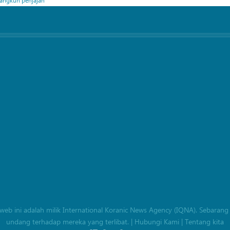
an web ini adalah milik International Koranic News Agency (IQNA). Seba
undang terhadap mereka yang terlibat.
|
Hubungi Kami
|
Tentang kita