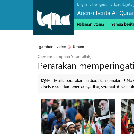
English
Français
Türkçe
.
.
.
.
العربیة
Agensi Berita Al-Qura
Halaman utama
Semua berit
gambar - video
Umum
Gambar sempena Yaumullah;
Perarakan memperingati
IQNA - Majlis perarakan itu diadakan semalam 3 No
zionis Israel dan Amerika Syarikat, serentak di selu