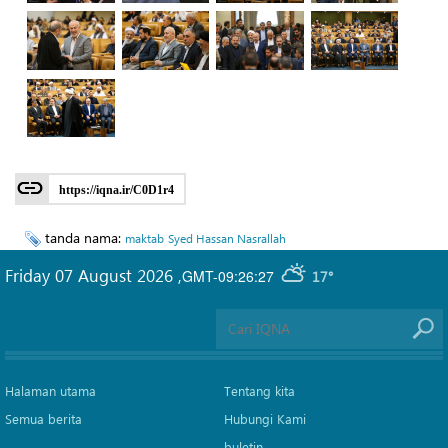
https://iqna.ir/C0D1r4
tanda nama:
maktab
Syed Hassan Nasrallah
Friday 07 August 2026
,
GMT-09:26:27
17°
Halaman utama
Tentang kita
Semua berita
Hubungi Kami
buletin