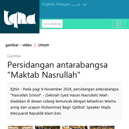
English
Français
.
.
فارسی
versi desktop
باز
و
بسته
کردن
gambar - video
Umum
منو
Gambar
Persidangan antarabangsa
"Maktab Nasrullah"
IQNA - Pada pagi 9 November 2024, persidangan antarabangsa
"Nasrallah School" - (Sekolah Syed Hasan Nasrullah) telah
diadakan di dewan sidang kemuncak dengan kehadiran tetamu
asing dan ucapan Muhammad Bagir Qalibaf, Speaker Majlis
Mesyuarat Republik Islam Iran.