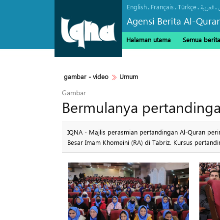
English
Français
Türkçe
.
.
.
.
العربیة
Agensi Berita Al-Qura
Halaman utama
Semua berit
gambar - video
Umum
Gambar
Bermulanya pertandinga
IQNA - Majlis perasmian pertandingan Al-Quran peri
Besar Imam Khomeini (RA) di Tabriz. Kursus pertandi