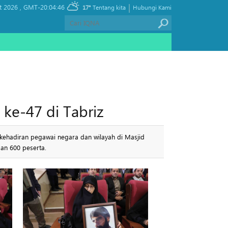
|
t 2026 ,
GMT-20:04:46
17°
Tentang kita
Hubungi Kami
ke-47 di Tabriz
 kehadiran pegawai negara dan wilayah di Masjid
an 600 peserta.