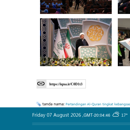
https://iqna.ir/C0D1t3
tanda nama:
Pertandingan Al-Quran
tingkat
kebangsa
Friday 07 August 2026
,
GMT-20:04:46
17°