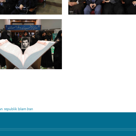
an
republik Islam Iran