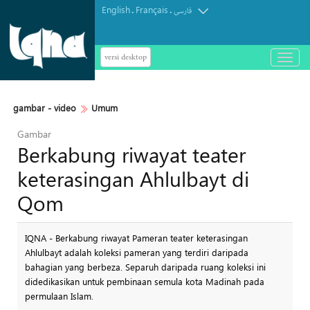
English
Français
.
.
فارسی
versi desktop
باز
و
بسته
کردن
gambar - video
Umum
منو
Gambar
Berkabung riwayat teater
keterasingan Ahlulbayt di
Qom
IQNA - Berkabung riwayat Pameran teater keterasingan
Ahlulbayt adalah koleksi pameran yang terdiri daripada
bahagian yang berbeza. Separuh daripada ruang koleksi ini
didedikasikan untuk pembinaan semula kota Madinah pada
permulaan Islam.