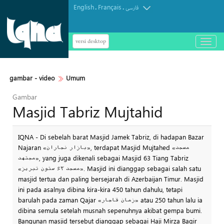
English
Français
.
.
فارسی
versi desktop
باز
و
بسته
کردن
gambar - video
Umum
منو
Gambar
Masjid Tabriz Mujtahid
IQNA - Di sebelah barat Masjid Jamek Tabriz, di hadapan Bazar
Najaran «بازار نجاران», terdapat Masjid Mujtahed «مسجد
مجتهد», yang juga dikenali sebagai Masjid 63 Tiang Tabriz
«مسجد ۶۳ ستون تبریز». Masjid ini dianggap sebagai salah satu
masjid tertua dan paling bersejarah di Azerbaijan Timur. Masjid
ini pada asalnya dibina kira-kira 450 tahun dahulu, tetapi
barulah pada zaman Qajar «زمان قاجار» atau 250 tahun lalu ia
dibina semula setelah musnah sepenuhnya akibat gempa bumi.
Bangunan masjid tersebut dianggap sebagai Haji Mirza Baqir