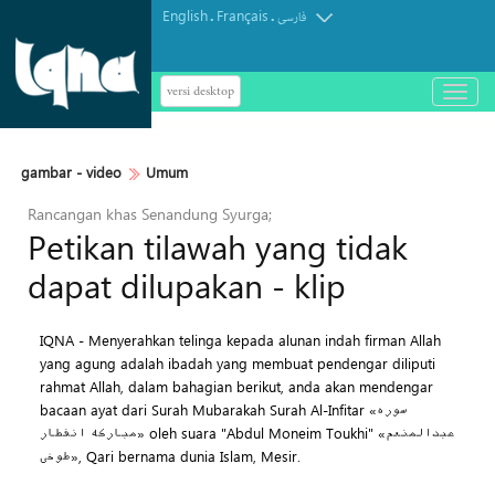
English
Français
.
.
فارسی
versi desktop
باز
و
بسته
کردن
gambar - video
Umum
منو
Rancangan khas Senandung Syurga;
Petikan tilawah yang tidak
dapat dilupakan - klip
IQNA - Menyerahkan telinga kepada alunan indah firman Allah
yang agung adalah ibadah yang membuat pendengar diliputi
rahmat Allah, dalam bahagian berikut, anda akan mendengar
bacaan ayat dari Surah Mubarakah Surah Al-Infitar «سوره
مبارکه انفطار» oleh suara "Abdul Moneim Toukhi" «عبدالمنعم
طوخی», Qari bernama dunia Islam, Mesir.