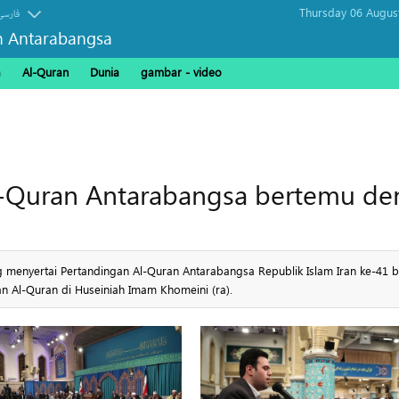
Thursday 06 Augus
فارسی
n Antarabangsa
a
Al-Quran
Dunia
gambar - video
Al-Quran Antarabangsa bertemu d
g menyertai Pertandingan Al-Quran Antarabangsa Republik Islam Iran ke-41 
n Al-Quran di Huseiniah Imam Khomeini (ra).