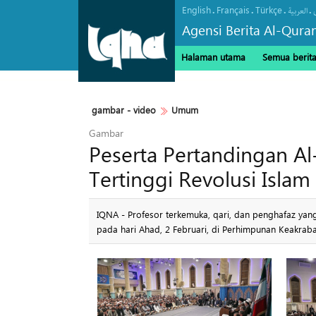
English
Français
Türkçe
.
.
.
.
العربیة
Agensi Berita Al-Qura
Halaman utama
Semua berit
gambar - video
Umum
Gambar
Peserta Pertandingan 
Tertinggi Revolusi Islam
IQNA - Profesor terkemuka, qari, dan penghafaz yan
pada hari Ahad, 2 Februari, di Perhimpunan Keakraba