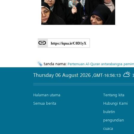
https://iqna.ir/C0D1yX
tanda nama:
Pertemuan Al-Quran antarabangsa
pemimp
Thursday 06 August 2026
,
GMT-16:56:13
Halaman utama
Tentang kita
Semua berita
Hubungi Kami
buletin
pengundian
cuaca