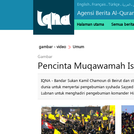
English
Français
Türkçe
.
.
.
.
العربیة
Agensi Berita Al-Qura
Halaman utama
Semua berit
gambar - video
Umum
Gambar
Pencinta Muqawamah Is
IQNA - Bandar Sukan Kamil Chamoun di Beirut dan st
dunia untuk menyertai pengebumian syuhada Sayyed 
Lubnan untuk menghadiri pengebumian komander Hiz