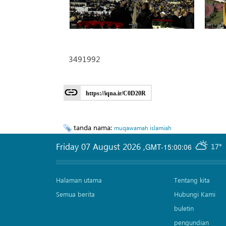
3491992
https://iqna.ir/C0D20R
tanda nama:
muqawamah islamiah
Friday 07 August 2026
,
GMT-15:00:06
17°
Halaman utama
Tentang kita
Semua berita
Hubungi Kami
buletin
pengundian