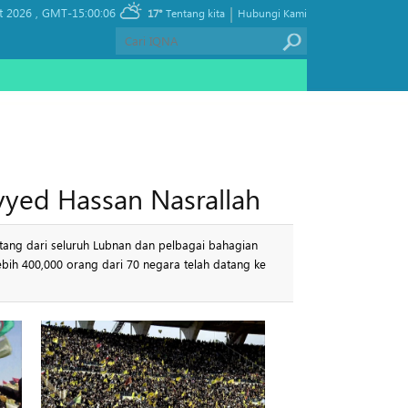
|
t 2026 ,
GMT-15:00:06
17°
Tentang kita
Hubungi Kami
yed Hassan Nasrallah
atang dari seluruh Lubnan dan pelbagai bahagian
ih 400,000 orang dari 70 negara telah datang ke