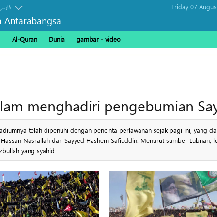
Friday 07 Augus
فارسی
n Antarabangsa
a
Al-Quran
Dunia
gambar - video
lam menghadiri pengebumian Say
adiumnya telah dipenuhi dengan pencinta perlawanan sejak pagi ini, yang d
Hassan Nasrallah dan Sayyed Hashem Safiuddin. Menurut sumber Lubnan, leb
bullah yang syahid.