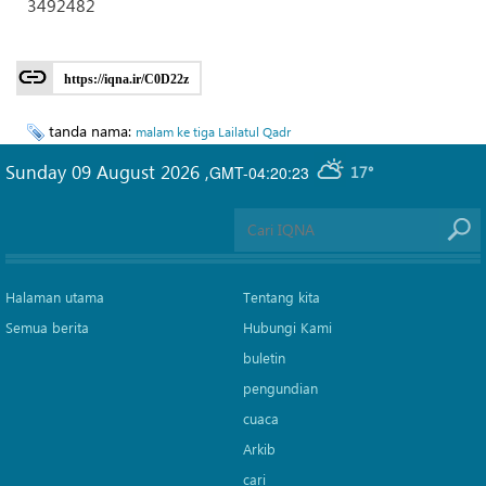
3492482
https://iqna.ir/C0D22z
tanda nama:
malam ke tiga Lailatul Qadr
Sunday 09 August 2026
,
GMT-04:20:23
17°
Halaman utama
Tentang kita
Semua berita
Hubungi Kami
buletin
pengundian
cuaca
Arkib
cari