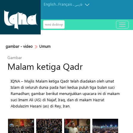
English
Français
.
.
فارسی
versi desktop
باز
و
بسته
کردن
gambar - video
Umum
منو
Gambar
Malam ketiga Qadr
IQNA – Majlis Malam ketiga Qadr telah diadakan oleh umat
Islam di seluruh dunia pada hari kedua puluh tiga bulan suci
Ramadhan; gambar berikut menunjukkan upacara ini di makam
suci Imam Ali (AS) di Najaf, Iraq, dan di makam Hazrat
Abdulazim Hasani (as) di Rey, Iran.