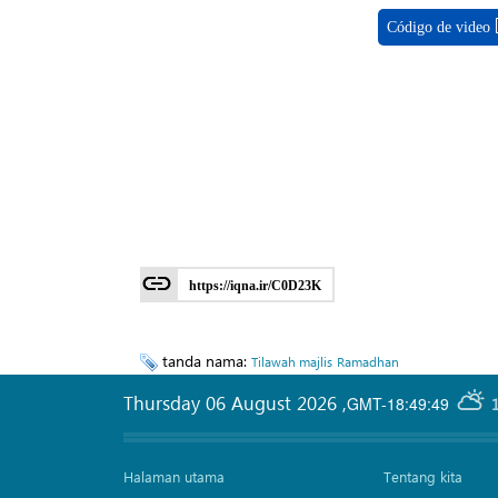
Código de video
https://iqna.ir/C0D23K
tanda nama:
Tilawah majlis
Ramadhan
Thursday 06 August 2026
,
GMT-18:49:49
Halaman utama
Tentang kita