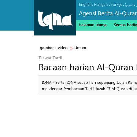
English
Français
Türkçe
.
.
.
.
العربیة
Agensi Berita Al-Qura
Halaman utama
Semua berit
gambar - video
Umum
Tilawat Tartil
Bacaan harian Al-Quran
IQNA - Sertai IQNA setiap hari sepanjang bulan Ram
mendengar Pembacaan Tartil Juzuk 27 Al-Quran di ba