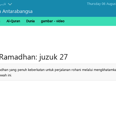
Thursday 06 Augus
فارسی
n Antarabangsa
a
Al-Quran
Dunia
gambar - video
 Ramadhan: juzuk 27
adhan yang penuh keberkatan untuk perjalanan rohani melalui mengkhatamka
wah ini.