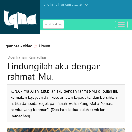
English
Français
.
.
فارسی
versi desktop
باز
و
بسته
کردن
gambar - video
Umum
منو
Doa harian Ramadhan
Lindungilah aku dengan
rahmat-Mu.
IQNA - "Ya Allah, tutupilah aku dengan rahmat-Mu di bulan ini,
kurniakan kejayaan dan keselamatan kepadaku, dan bersihkan
hatiku daripada kegelapan fitnah, wahai Yang Maha Pemurah.
hamba yang beriman". [Doa hari kedua puluh sembilan
Ramadhan].