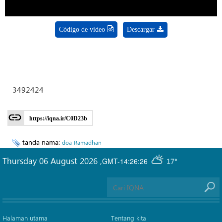
Código de video
Descargar
3492424
https://iqna.ir/C0D23b
tanda nama:
doa
Ramadhan
Thursday 06 August 2026
,
GMT-14:26:26
17°
Halaman utama
Tentang kita