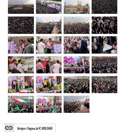
3492905
https://iqna.ir/C0D26H