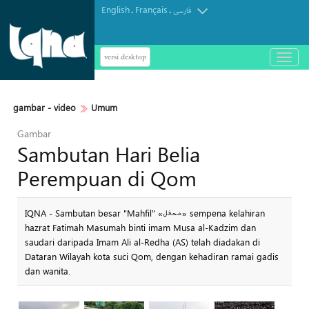
English
Français
.
.
فارسی
versi desktop
باز
و
بسته
کردن
gambar - video
Umum
منو
Gambar
Sambutan Hari Belia
Perempuan di Qom
IQNA - Sambutan besar "Mahfil" «محفل» sempena kelahiran
hazrat Fatimah Masumah binti imam Musa al-Kadzim dan
saudari daripada Imam Ali al-Redha (AS) telah diadakan di
Dataran Wilayah kota suci Qom, dengan kehadiran ramai gadis
dan wanita.