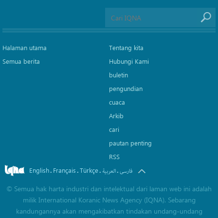
Halaman utama
Tentang kita
Semua berita
Hubungi Kami
buletin
pengundian
cuaca
Arkib
cari
pautan penting
RSS
English
Français
Türkçe
.
.
.
.
فارسی
العربیة
©
Semua hak harta industri dan intelektual dari laman web ini adalah
milik International Koranic News Agency (IQNA). Sebarang
kandungannya akan mengakibatkan tindakan undang-undang