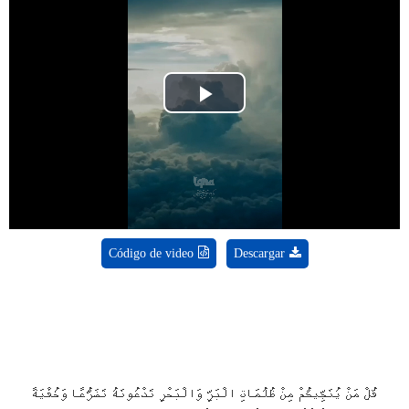
Play
Video
Código de video
Descargar
قُلْ مَنْ يُنَجِّيكُمْ مِنْ ظُلُمَاتِ الْبَرِّ وَالْبَحْرِ تَدْعُونَهُ تَضَرُّعًا وَخُفْيَةً