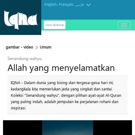
English
Français
.
.
فارسی
versi desktop
باز
و
بسته
کردن
gambar - video
Umum
منو
Senandung wahyu
Allah yang menyelamatkan
IQNA - Dalam dunia yang bising dan tergesa-gesa hari ini,
kadangkala kita memerlukan jeda yang singkat dan santai.
Koleksi "Senandung wahyu", dengan pilihan ayat-ayat Al-Quran
yang paling indah, adalah jemputan ke perjalanan rohani dan
inspirasi.