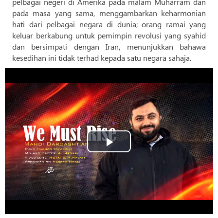
pelbagai negeri di Amerika pada malam Muharram dan
pada masa yang sama, menggambarkan keharmonian
hati dari pelbagai negara di dunia; orang ramai yang
keluar berkabung untuk pemimpin revolusi yang syahid
dan bersimpati dengan Iran, menunjukkan bahawa
kesedihan ini tidak terhad kepada satu negara sahaja.
Play
Video