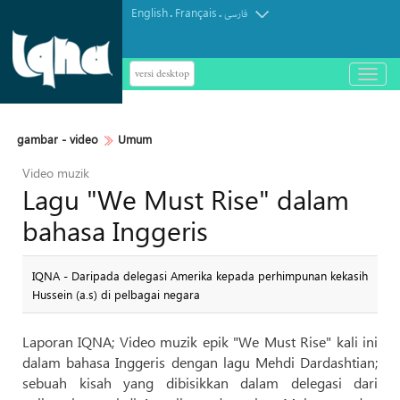
English
Français
.
.
فارسی
versi desktop
باز
و
بسته
کردن
gambar - video
Umum
منو
Video muzik
Lagu "We Must Rise" dalam
bahasa Inggeris
IQNA - Daripada delegasi Amerika kepada perhimpunan kekasih
Hussein (a.s) di pelbagai negara
Laporan IQNA; Video muzik epik "We Must Rise" kali ini
dalam bahasa Inggeris dengan lagu Mehdi Dardashtian;
sebuah kisah yang dibisikkan dalam delegasi dari