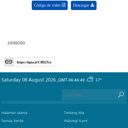
Código de video
Descargar
3498090
https://iqna.ir/C0D2Xw
Saturday 08 August 2026
,
GMT-06:46:49
17°
Halaman utama
Tentang kita
Semua berita
Hubungi Kami