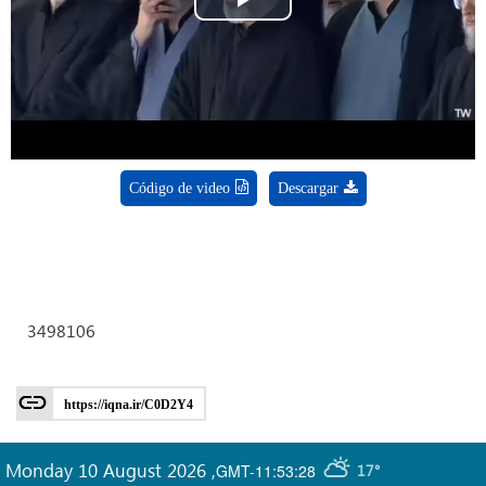
Play
Video
Código de video
Descargar
3498106
https://iqna.ir/C0D2Y4
Monday 10 August 2026
,
GMT-11:53:28
17°