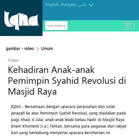
English
Français
.
.
فارسی
versi desktop
باز
و
بسته
کردن
gambar - video
Umum
منو
Video
Kehadiran Anak-anak
Pemimpin Syahid Revolusi di
Masjid Raya
IQNA - Bersamaan dengan upacara perpisahan dan solat
jenazah ke atas Pemimpin Syahid Revolusi, yang diadakan pada
pagi Ahad, 4 Julai, anak-anak lelaki beliau hadir di Masjid Raya
Imam Khomeini (r.a.) Tehran, bersama para pegawai dan rakyat
Iran yang berkabung menyertai upacara kerohanian ini.