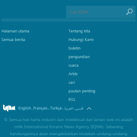
Halaman utama
Tentang kita
Semua berita
Hubungi Kami
buletin
pengundian
cuaca
Arkib
cari
pautan penting
RSS
English
Français
Türkçe
.
.
.
.
فارسی
العربیة
©
Semua hak harta industri dan intelektual dari laman web ini adalah
milik International Koranic News Agency (IQNA). Sebarang
kandungannya akan mengakibatkan tindakan undang-undang