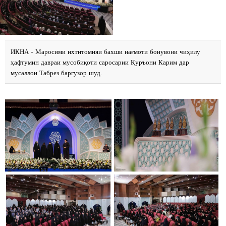
ИКНА - Маросими ихтитомияи бахши нағмоти бонувони чиҳилу
ҳафтумин давраи мусобиқоти саросарии Қуръони Карим дар
мусаллои Табрез баргузор шуд.