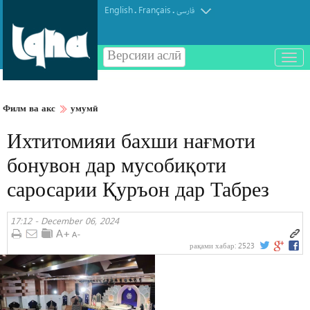
English
Français
.
.
فارسی
Версияи аслӣ
باز
و
بسته
کردن
Филм ва акс
умумӣ
منو
Ихтитомияи бахши нағмоти
бонувон дар мусобиқоти
саросарии Қуръон дар Табрез
17:12 - December 06, 2024
рақами хабар:
2523