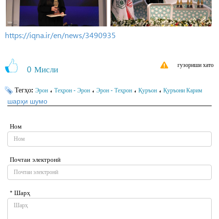
https://iqna.ir/en/news/3490935
гузориши хато
0
Мисли
Тегҳо:
،
،
،
،
Эрон
Теҳрон - Эрон
Эрон - Теҳрон
Қуръон
Қуръони Карим
шарҳи шумо
Ном
Почтаи электронӣ
* Шарҳ