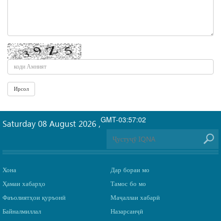
GMT-03:57:02
Saturday 08 August 2026
,
Хона
Дар бораи мо
Ҳамаи хабарҳо
Тамос бо мо
Фаъолиятҳои қуръонӣ
Маҷаллаи хабарӣ
Байналмиллал
Назарсанҷӣ