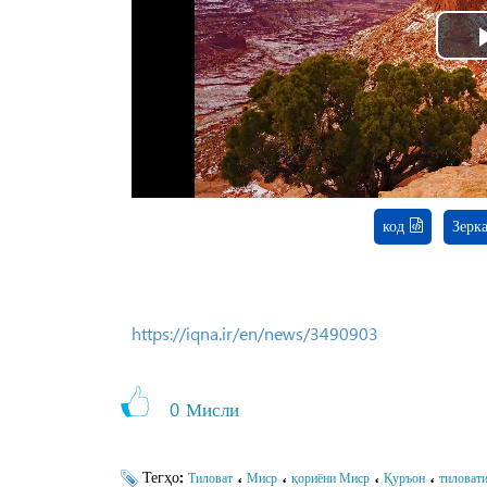
код
Зерк
https://iqna.ir/en/news/3490903
0
Мисли
Тегҳо:
،
،
،
،
Тиловат
Миср
қориёни Миср
Қуръон
тиловат