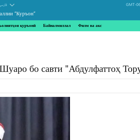
GMT-06
فارسی
аллии “Куръон”
ъолиятҳои қуръонӣ
Байналмиллал
Филм ва акс
 Шуаро бо савти "Абдулфаттоҳ Тор