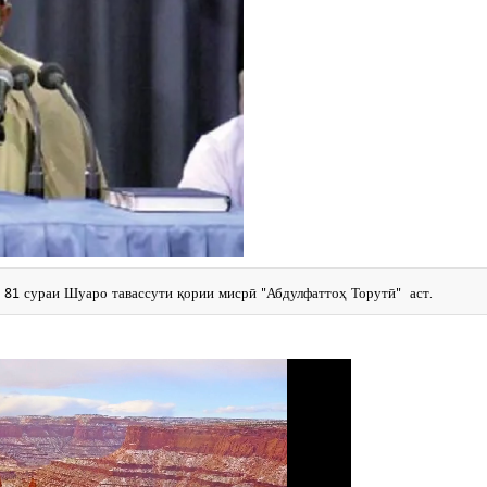
 81 сураи Шуаро тавассути қории мисрӣ "Абдулфаттоҳ Торутӣ" аст.