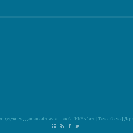
и ҳуқуқи моддии ин сайт мутааллиқ ба
“ИКНА”
аст
Тамос бо мо
Дар 
|
|