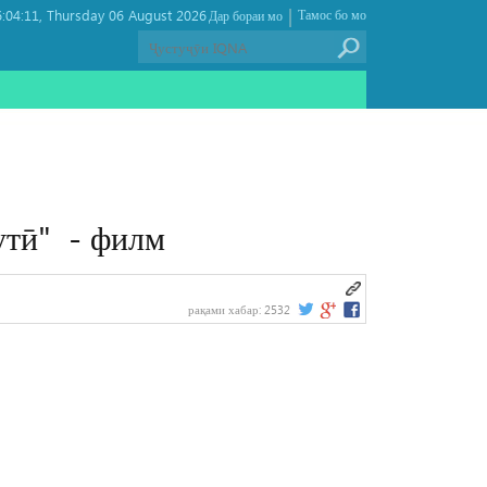
|
:04:11
Thursday 06 August 2026 ,
Тамос бо мо
Дар бораи мо
утӣ" - филм
рақами хабар:
2532