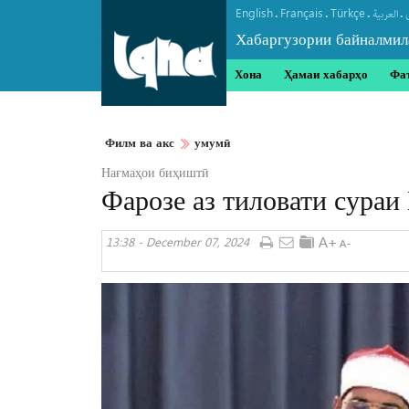
English
Français
Türkçe
.
.
.
.
العربیة
Хабаргузории байналмил
Хона
Ҳамаи хабарҳо
Фа
Филм ва акс
умумӣ
Нағмаҳои биҳиштӣ
Фарозе аз тиловати сураи
13:38 - December 07, 2024