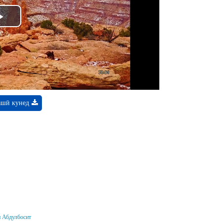
Play
Video
ашӣ кунед
и Абдулбосит