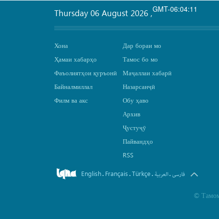
GMT-06:04:11
Thursday 06 August 2026
,
Хона
Дар бораи мо
Ҳамаи хабарҳо
Тамос бо мо
Фаъолиятҳои қуръонӣ
Маҷаллаи хабарӣ
Байналмиллал
Назарсанҷӣ
Филм ва акс
Обу ҳаво
Архив
Ҷустуҷӯ
Пайвандҳо
RSS
English
Français
Türkçe
.
.
.
.
فارسی
العربیة
©
Тамом