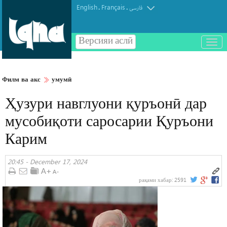
English
Français
.
.
فارسی
Версияи аслӣ
باز
و
بسته
کردن
Филм ва акс
умумӣ
منو
Ҳузури навглуони қуръонӣ дар
мусобиқоти саросарии Қуръони
Карим
20:45 - December 17, 2024
рақами хабар:
2591