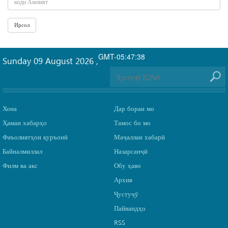
GMT-05:47:38
Sunday 09 August 2026
,
Хона
Дар бораи мо
Ҳамаи хабарҳо
Тамос бо мо
Фаъолиятҳои қуръонӣ
Маҷаллаи хабарӣ
Байналмиллал
Назарсанҷӣ
Филм ва акс
Обу ҳаво
Архив
Ҷустуҷӯ
Пайвандҳо
RSS