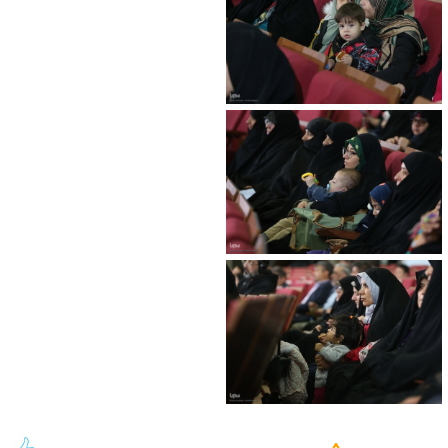
https://iqna.ir/en/news/3491078