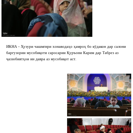
ИКНА - Ҳузури чашмгири хонаводаҳо ҳамроҳ бо кӯдакон дар салони
баргузории мусобиқоти саросарии Қуръони Карим дар Табрез аз
ҷаззобиятҳои ин давра аз мусобиқот аст.