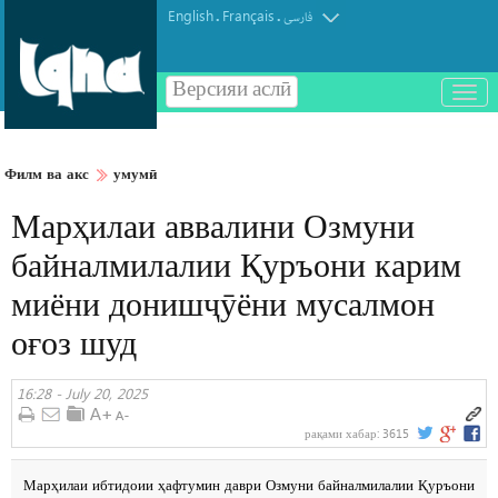
English
Français
.
.
فارسی
Версияи аслӣ
باز
و
بسته
کردن
Филм ва акс
умумӣ
منو
Марҳилаи аввалини Озмуни
байналмилалии Қуръони карим
миёни донишҷӯёни мусалмон
оғоз шуд
16:28 - July 20, 2025
рақами хабар:
3615
Марҳилаи ибтидоии ҳафтумин даври Озмуни байналмилалии Қуръони