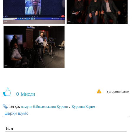
3493910
гузориши хато
0
Мисли
Тегҳо:
،
озмуни байналмилалии Қуръон
Қуръони Карим
шарҳи шумо
Ном