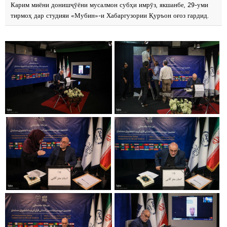
Карим миёни донишҷӯёни мусалмон субҳи имрӯз, якшанбе, 29-уми
тирмоҳ дар студияи «Мубин»-и Хабаргузории Қуръон оғоз гардид.