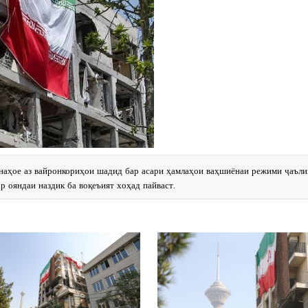
ҳнаҳое аз вайронкориҳои шадид бар асари ҳамлаҳои ваҳшиёнаи режими ҷаълии
ар ояндаи наздик ба воқеъият хоҳад пайваст.