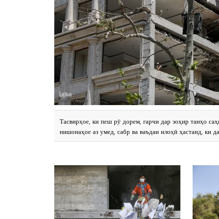
Тасвирҳое, ки пеш рӯ дорем, гарчи дар зоҳир танҳо са
нишонаҳое аз умед, сабр ва ваъдаи илоҳӣ ҳастанд, ки д