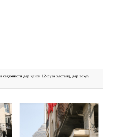
 саҳюнистӣ дар ҷанги 12-рӯза ҳастанд, дар воқеъ