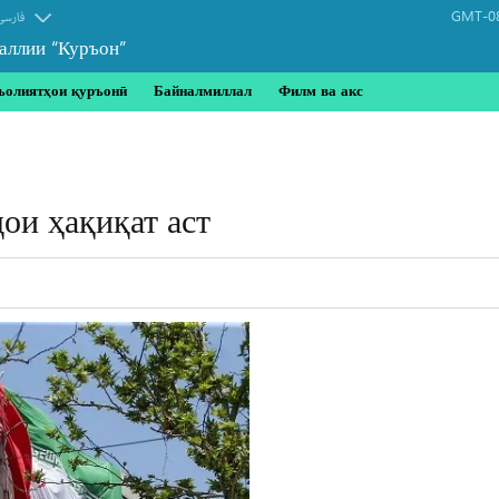
GMT-08
فارسی
аллии “Куръон”
ъолиятҳои қуръонӣ
Байналмиллал
Филм ва акс
ои ҳақиқат аст