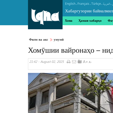
English
Français
Türkçe
.
.
.
.
العربیة
Хабаргузории байналмил
Хона
Ҳамаи хабарҳо
Фа
Филм ва акс
умумӣ
Хомӯшии вайронаҳо – нид
21:42 - August 02, 2025