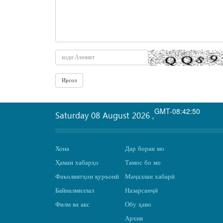
GMT-08:42:50
Saturday 08 August 2026
,
Хона
Дар бораи мо
Ҳамаи хабарҳо
Тамос бо мо
Фаъолиятҳои қуръонӣ
Маҷаллаи хабарӣ
Байналмиллал
Назарсанҷӣ
Филм ва акс
Обу ҳаво
Архив