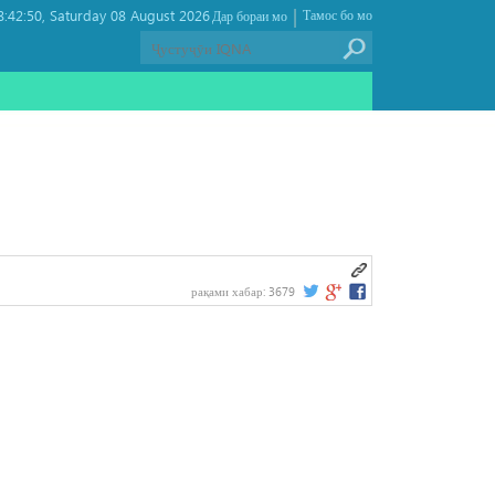
|
:42:50
Saturday 08 August 2026 ,
Тамос бо мо
Дар бораи мо
рақами хабар:
3679