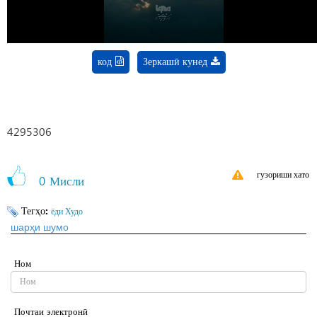
код
Зеркашӣ кунед
4295306
гузориши хато
0
Мисли
Тегҳо:
ёди Худо
шарҳи шумо
Ном
Почтаи электронӣ