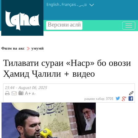
English
Français
.
.
فارسی
Версияи аслӣ
باز
و
بسته
کردن
Филм ва акс
умумӣ
منو
Тилавати сураи «Наср» бо овози
Ҳамид Ҷалили + видео
15:44 - August 06, 2025
рақами хабар:
3705