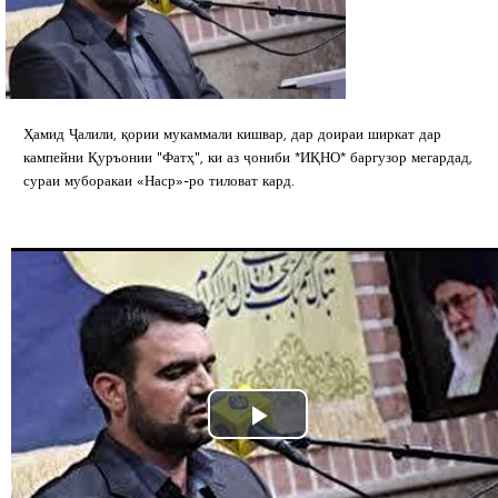
Ҳамид Ҷалили, қории мукаммали кишвар, дар доираи ширкат дар
кампейни Қуръонии "Фатҳ", ки аз ҷониби *ИҚНО* баргузор мегардад,
сураи муборакаи «Наср»-ро тиловат кард.
Play
Video