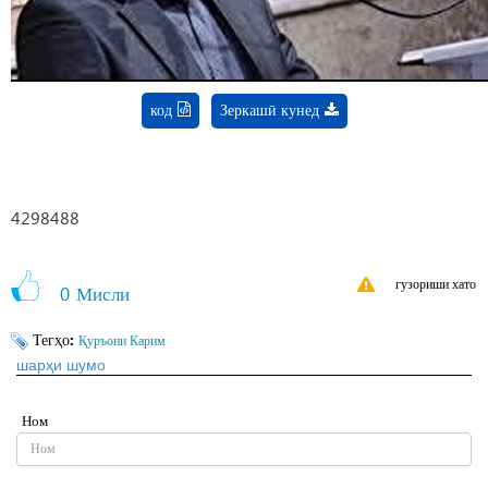
код
Зеркашӣ кунед
4298488
гузориши хато
0
Мисли
Тегҳо:
Қуръони Карим
шарҳи шумо
Ном