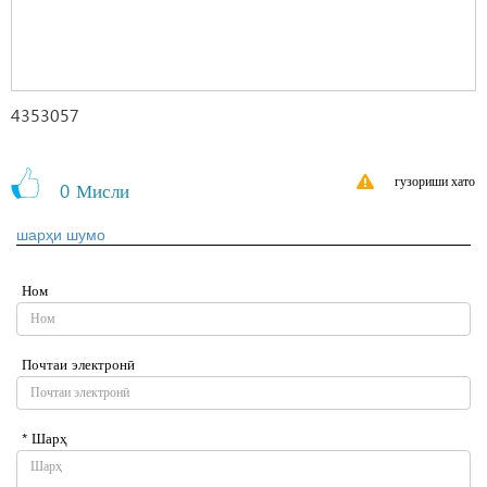
4353057
гузориши хато
0
Мисли
шарҳи шумо
Ном
Почтаи электронӣ
* Шарҳ