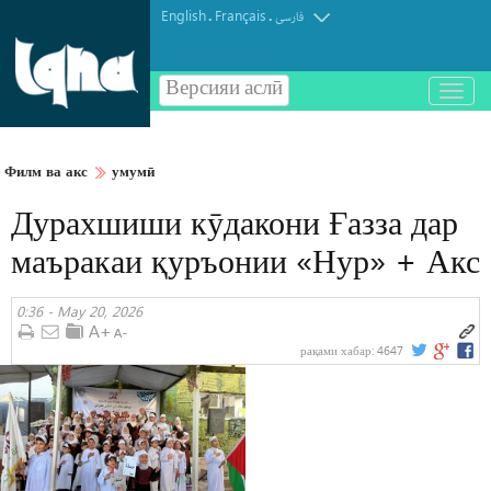
English
Français
.
.
فارسی
Версияи аслӣ
باز
و
بسته
کردن
Филм ва акс
умумӣ
منو
Дурахшиши кӯдакони Ғазза дар
маъракаи қуръонии «Нур» + Акс
0:36 - May 20, 2026
рақами хабар:
4647