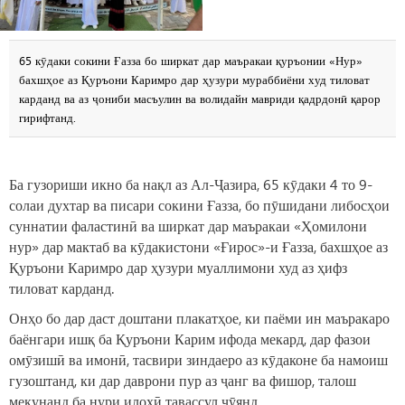
65 кӯдаки сокини Ғазза бо ширкат дар маъракаи қуръонии «Нур»
бахшҳое аз Қуръони Каримро дар ҳузури мураббиёни худ тиловат
карданд ва аз ҷониби масъулин ва волидайн мавриди қадрдонӣ қарор
гирифтанд.
Ба гузориши икно ба нақл аз Ал-Ҷазира, 65 кӯдаки 4 то 9-
солаи духтар ва писари сокини Ғазза, бо пӯшидани либосҳои
суннатии фаластинӣ ва ширкат дар маъракаи «Ҳомилони
нур» дар мактаб ва кӯдакистони «Ғирос»-и Ғазза, бахшҳое аз
Қуръони Каримро дар ҳузури муаллимони худ аз ҳифз
тиловат карданд.
Онҳо бо дар даст доштани плакатҳое, ки паёми ин маъракаро
баёнгари ишқ ба Қуръони Карим ифода мекард, дар фазои
омӯзишӣ ва имонӣ, тасвири зиндаеро аз кӯдаконе ба намоиш
гузоштанд, ки дар даврони пур аз ҷанг ва фишор, талош
мекунанд ба нури илоҳӣ тавассул ҷӯянд.