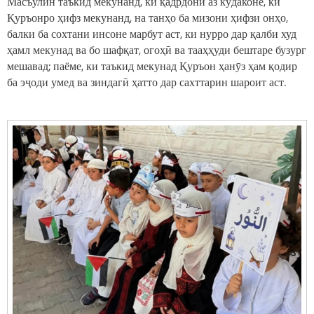
Масъулин таъкид мекунанд, ки қадрдонӣ аз кӯдаконе, ки
Қуръонро ҳифз мекунанд, на танҳо ба мизони ҳифзи онҳо,
балки ба сохтани инсоне марбут аст, ки нурро дар қалби худ
ҳамл мекунад ва бо шафқат, огоҳӣ ва тааҳҳуди бештаре бузург
мешавад; паёме, ки таъкид мекунад Қуръон ҳанӯз ҳам қодир
ба эҷоди умед ва зиндагӣ ҳатто дар сахттарин шароит аст.