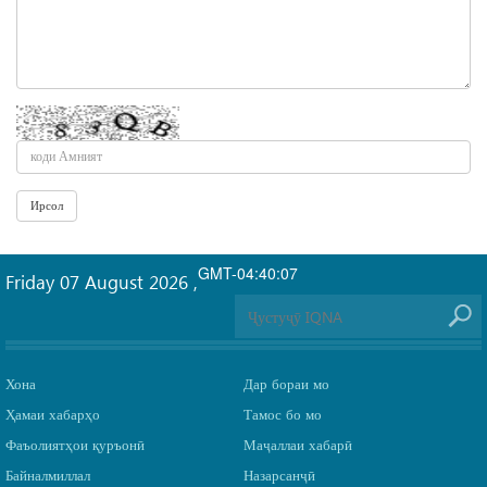
GMT-04:40:07
Friday 07 August 2026
,
Хона
Дар бораи мо
Ҳамаи хабарҳо
Тамос бо мо
Фаъолиятҳои қуръонӣ
Маҷаллаи хабарӣ
Байналмиллал
Назарсанҷӣ