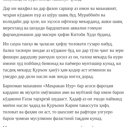
Дар ин маҳфил ва дар фазои саршор аз имон ва маънавият,
чеҳраи кӯдакон пур аз шӯру шавқ буд. Мураббиён ва
волидайн дар ҳоле, ки эҳсоси ифтихор мекарданд, ашки шавқ
мерехтанд ва шоҳиди бардоштани аввалин гомҳои
фарзандонашон дар масири ҳифзи Китоби Худо буданд.
Ин саҳна танҳо як ҷаласаи ҳифзу тиловати гузаро набуд,
балки тасвири зиндае аз кӯдакие буд, ки дар тӯли ҷанг ва зери
фишори дардҳову ранҷҳои ҳосил аз он, талош мекард ба нури
имони худ пойбанд бимонад ва паёмеро мунташир кунад, ки
тасдиқ мекард: Қуръон ҳанӯз ҳам қодир аст итминон ва
умедро дар дили насли нав зинда нигоҳ дорад.
Барномаи маънавии «Маъракаи Нур» бар асоси фароҳам
кардани як муҳити омӯзишии амн ва мубтанӣ бар имон барои
кӯдакони Ғазза тарҳрезӣ шудааст. Ҳадаф аз он эҷоди пайванд
миёни насли ҷадид ва Қуръони Карим тавассути ҳифз,
тиловат ва фаҳми он аст, то шахсият ва рафтори улгуеро
барои ҷомеаи мусулмони фаластинӣ тақдим кунад.