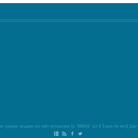
и ҳуқуқи моддии ин сайт мутааллиқ ба
“ИКНА”
аст
Тамос бо мо
Дар 
|
|