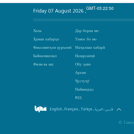
GMT-05:22:50
Friday 07 August 2026
,
Хона
Дар бораи мо
Ҳамаи хабарҳо
Тамос бо мо
Фаъолиятҳои қуръонӣ
Маҷаллаи хабарӣ
Байналмиллал
Назарсанҷӣ
Филм ва акс
Обу ҳаво
Архив
Ҷустуҷӯ
Пайвандҳо
RSS
English
Français
Türkçe
.
.
.
.
فارسی
العربیة
©
Тамом