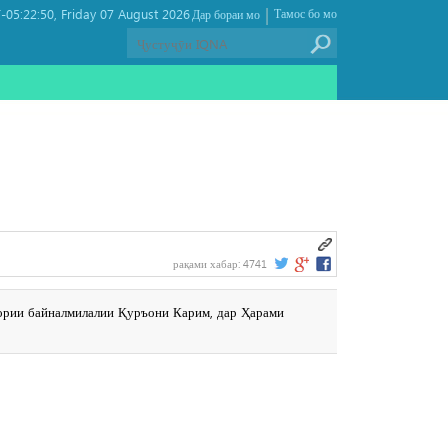
|
05:22:50
Friday 07 August 2026 ,
Тамос бо мо
Дар бораи мо
рақами хабар:
4741
қории байналмилалии Қуръони Карим, дар Ҳарами