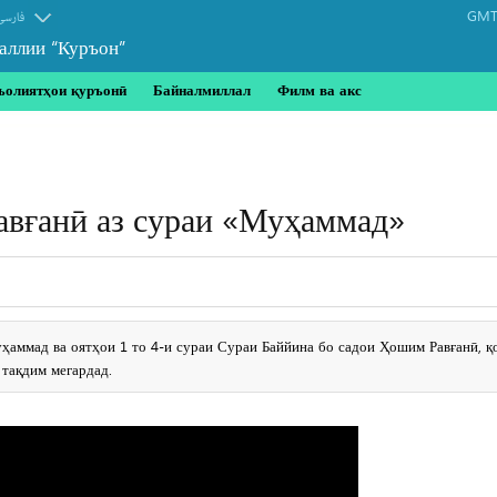
GMT-
فارسی
аллии “Куръон”
ъолиятҳои қуръонӣ
Байналмиллал
Филм ва акс
авғанӣ аз сураи «Муҳаммад»
уҳаммад ва оятҳои 1 то 4-и сураи Сураи Баййина бо садои Ҳошим Равғанӣ, 
 тақдим мегардад.