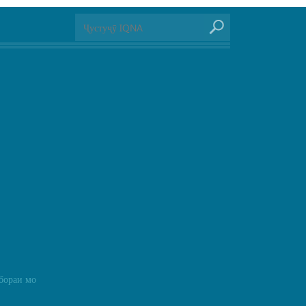
бораи мо