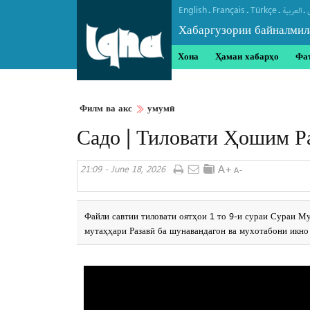
English
Français
Türkçe
.
.
.
.
العربیة
Хабаргузории байналмил
Хона
Ҳамаи хабарҳо
Фа
Филм ва акс
умумӣ
Садо | Тиловати Ҳошим Р
21:09 - June 18, 2026
Файли савтии тиловати оятҳои 1 то 9-и сураи Сураи М
мутаҳҳари Разавӣ ба шунавандагон ва мухотабони икно