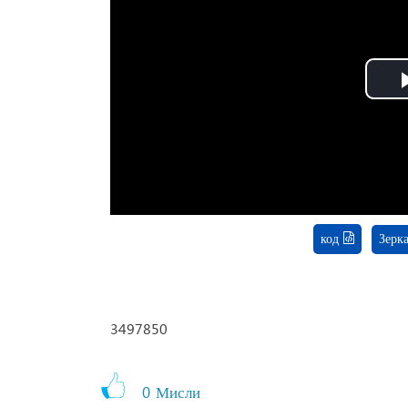
код
Зерк
3497850
0
Мисли