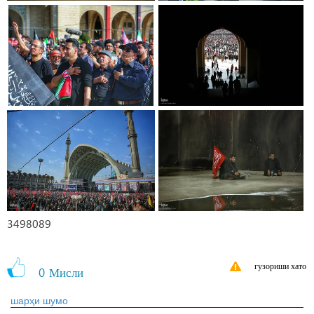
3498089
гузориши хато
0
Мисли
шарҳи шумо