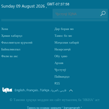
GMT-07:37:58
Sunday 09 August 2026
,
Хона
Дар бораи мо
Ҳамаи хабарҳо
Тамос бо мо
Фаъолиятҳои қуръонӣ
Маҷаллаи хабарӣ
Байналмиллал
Назарсанҷӣ
Филм ва акс
Обу ҳаво
Архив
Ҷустуҷӯ
Пайвандҳо
RSS
English
Français
Türkçe
.
.
.
.
فارسی
العربیة
©
Тамоми ҳуқуқи моддии ин сайт мутааллиқ ба
“ИКНА”
аст
Тарроҳ ва созанда: ширкати
“ Iransamaneh ”