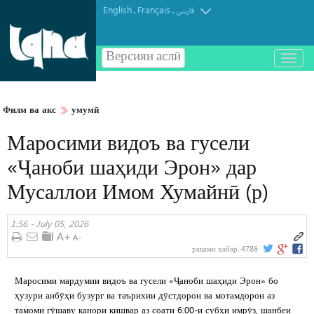
English
Français
.
.
فارسی
Версияи аслӣ
باز
و
بسته
کردن
Филм ва акс
умумӣ
منو
Маросими видоъ ва гусели
«Ҷаноби шаҳиди Эрон» дар
Мусаллои Имом Хумайнӣ (р)
1:56 - July 05, 2026
рақами хабар:
4786
Маросими мардумии видоъ ва гусели «Ҷаноби шаҳиди Эрон» бо
ҳузури анбӯҳи бузург ва таърихии дӯстдорон ва мотамдорон аз
тамоми гӯшаву канори кишвар аз соати 6:00-и субҳи имрӯз, шанбеи