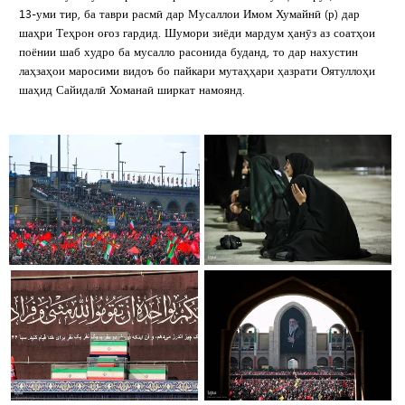
13-уми тир, ба таври расмӣ дар Мусаллои Имом Хумайнӣ (р) дар
шаҳри Теҳрон оғоз гардид. Шумори зиёди мардум ҳанӯз аз соатҳои
поёнии шаб худро ба мусалло расонида буданд, то дар нахустин
лаҳзаҳои маросими видоъ бо пайкари мутаҳҳари ҳазрати Оятуллоҳи
шаҳид Сайидалӣ Хоманаӣ ширкат намоянд.