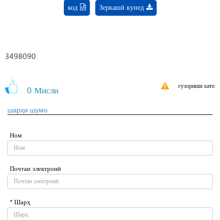
код
Зеркашӣ кунед
3498090
гузориши хато
0
Мисли
шарҳи шумо
Ном
Почтаи электронӣ
* Шарҳ