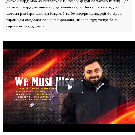
дилҳои мардумро аз кишварҳои гуногуни ҷаҳон ба тасвир кашид. Дар
ин навор мардуме нишон дода мешаванд, ки ба гуфтаи матн, дар
мотами раҳбари шаҳиди Инқилоб ва бо изҳори ҳамдардӣ бо Эрон
гирди ҳам омадаанд ва нишон додаанд, ки ин андӯҳ танҳо ба як
сарзамин маҳдуд нест.
Play
Video