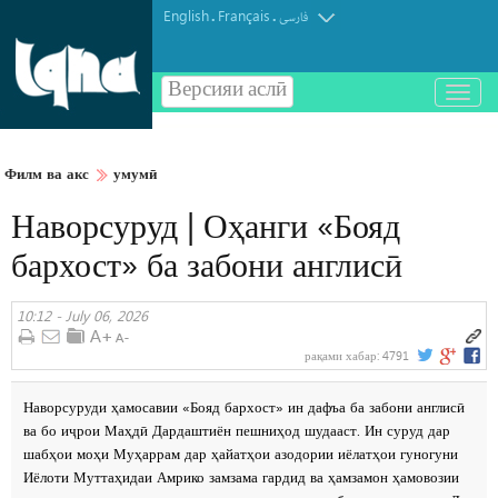
English
Français
.
.
فارسی
Версияи аслӣ
باز
و
بسته
کردن
Филм ва акс
умумӣ
منو
Наворсуруд | Оҳанги «Бояд
бархост» ба забони англисӣ
10:12 - July 06, 2026
рақами хабар:
4791
Наворсуруди ҳамосавии «Бояд бархост» ин дафъа ба забони англисӣ
ва бо иҷрои Маҳдӣ Дардаштиён пешниҳод шудааст. Ин суруд дар
шабҳои моҳи Муҳаррам дар ҳайатҳои азодории иёлатҳои гуногуни
Иёлоти Муттаҳидаи Амрико замзама гардид ва ҳамзамон ҳамовозии