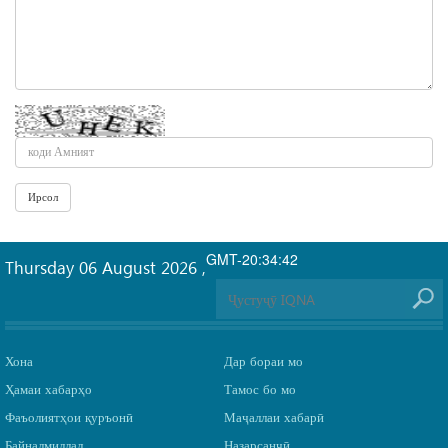
GMT-20:34:42
Thursday 06 August 2026
,
Хона
Дар бораи мо
Ҳамаи хабарҳо
Тамос бо мо
Фаъолиятҳои қуръонӣ
Маҷаллаи хабарӣ
Байналмиллал
Назарсанҷӣ