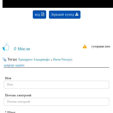
код
Зеркашӣ кунед
гузориши хато
0
Мисли
Тегҳо:
،
Ҳамидризо Аҳмадивафо
Имом Ризо(рз)
шарҳи шумо
Ном
Почтаи электронӣ
* Шарҳ