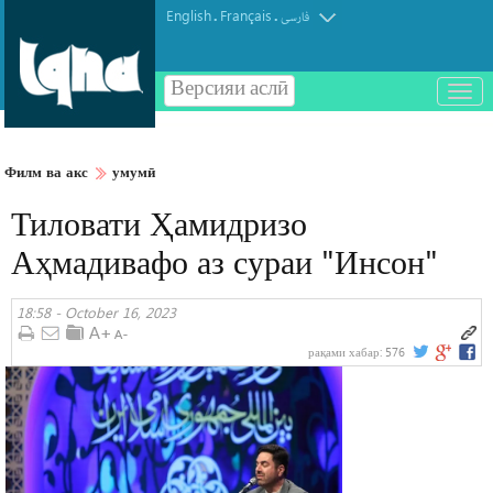
English
Français
.
.
فارسی
Версияи аслӣ
باز
و
بسته
کردن
Филм ва акс
умумӣ
منو
Тиловати Ҳамидризо
Аҳмадивафо аз сураи "Инсон"
18:58 - October 16, 2023
рақами хабар:
576