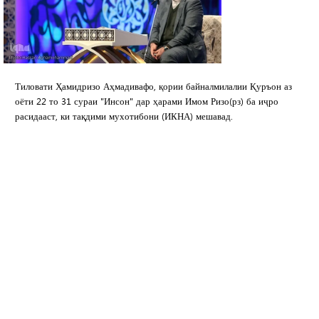
Тиловати Ҳамидризо Аҳмадивафо, қории байналмилалии Қуръон аз
оёти 22 то 31 сураи "Инсон" дар ҳарами Имом Ризо(рз) ба иҷро
расидааст, ки тақдими мухотибони (ИКНА) мешавад.