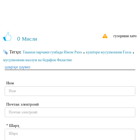
гузориши хато
0
Мисли
Тегҳо:
،
،
Таъвизи парчами гунбади Имом Ризо
куштори мусулмонони Ғазза
мусулмонони мазлум ва бедифои Фаластин
шарҳи шумо
Ном
Почтаи электронӣ
* Шарҳ