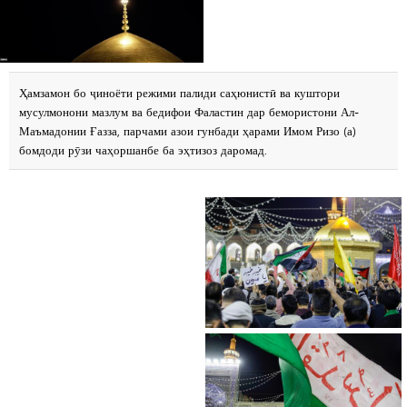
Ҳамзамон бо ҷиноёти режими палиди саҳюнистӣ ва куштори
мусулмонони мазлум ва бедифои Фаластин дар бемористони Ал-
Маъмадонии Ғазза, парчами азои гунбади ҳарами Имом Ризо (а)
бомдоди рӯзи чаҳоршанбе ба эҳтизоз даромад.