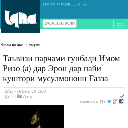
English
Français
.
.
فارسی
Версияи аслӣ
باز
و
بسته
کردن
Филм ва акс
умумӣ
منو
Таъвизи парчами гунбади Имом
Ризо (а) дар Эрон дар пайи
куштори мусулмонони Ғазза
22:15 - October 19, 2023
рақами хабар:
591