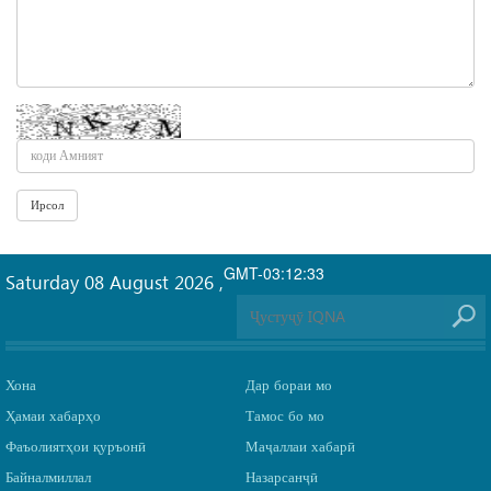
GMT-03:12:33
Saturday 08 August 2026
,
Хона
Дар бораи мо
Ҳамаи хабарҳо
Тамос бо мо
Фаъолиятҳои қуръонӣ
Маҷаллаи хабарӣ
Байналмиллал
Назарсанҷӣ