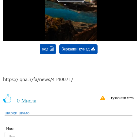
Play
Video
код
Зеркашӣ кунед
https://iqna.ir/fa/news/4140071/
гузориши хато
0
Мисли
шарҳи шумо
Ном