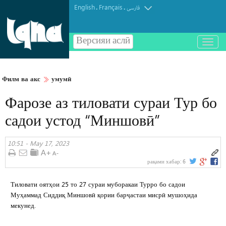
English
Français
.
.
فارسی
Версияи аслӣ
باز
و
بسته
کردن
Филм ва акс
умумӣ
منو
Фарозе аз тиловати сураи Тур бо
садои устод “Миншовӣ”
10:51 - May 17, 2023
рақами хабар:
6
Тиловати оятҳои 25 то 27 сураи муборакаи Турро бо садои
Муҳаммад Сиддиқ Миншовӣ қории барҷастаи мисрӣ мушоҳида
мекунед.