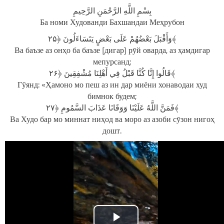
بِسْمِ اللَّهِ الرَّحْمَنِ الرَّحِيمِ
Ба номи Худованди Бахшандаи Меҳрубон
وَأَقْبَلَ بَعْضُهُمْ عَلَى بَعْضٍ يَتَسَاءَلُونَ ﴿۲۵﴾
Ва баъзе аз онҳо ба баъзе [дигар] рӯй оварда, аз ҳамдигар
мепурсанд;
قَالُوا إِنَّا كُنَّا قَبْلُ فِي أَهْلِنَا مُشْفِقِينَ ﴿۲۶﴾
Гӯянд: «Ҳамоно мо пеш аз ин дар миёни хонаводаи худ
бимнок будем;
فَمَنَّ اللَّهُ عَلَيْنَا وَوَقَانَا عَذَابَ السَّمُومِ ﴿۲۷﴾
Ва Худо бар мо миннат ниҳод ва моро аз азоби сӯзон нигоҳ
дошт.