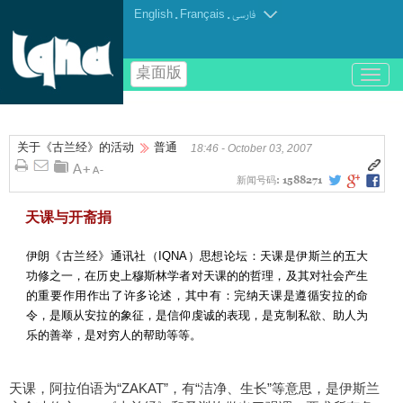
English
.
Français
.
فارسی
桌面版
باز
و
بسته
کردن
关于《古兰经》的活动
普通
منو
18:46 - October 03, 2007
新闻号码:
1588271
天课与开斋捐
伊朗《古兰经》通讯社（IQNA）思想论坛：天课是伊斯兰的五大
功修之一，在历史上穆斯林学者对天课的的哲理，及其对社会产生
的重要作用作出了许多论述，其中有：完纳天课是遵循安拉的命
令，是顺从安拉的象征，是信仰虔诚的表现，是克制私欲、助人为
乐的善举，是对穷人的帮助等等。
天课，阿拉伯语为“ZAKAT”，有“洁净、生长”等意思，是伊斯兰