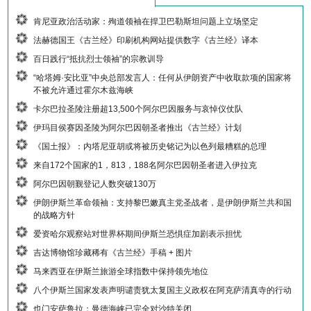
肯尼亚政治活动家：殉道领袖在捍卫巴勒斯坦问题上立场坚定
法赫德国王《古兰经》印刷机构网站提供数字《古兰经》译本
百日践行“抵抗烈士领袖”的宗教训导
“哈塔姆·安比亚”中央总部发言人：任何从伊朗资产中收取款项的国家将
不被允许通过霍尔木兹海峡
卡尔巴拉圣陵注册超13,500个阿尔巴因服务与哀悼仪仗队
伊玛目侯赛因圣陵为阿尔巴因朝圣者推出《古兰经》计划
《国土报》：内塔尼亚胡或将被历史铭记为以色列最糟糕的总理
来自172个国家的1，813，188名阿尔巴因朝圣者进入伊拉克
阿尔巴因朝觐登记人数突破130万
伊朗伊斯兰革命领袖：支持黎巴嫩真主党圣战者，是伊朗伊斯兰共和国
的战略方针
爱资哈尔观察站对世界杯期间伊斯兰恐惧症加剧表示担忧
吉达博物馆珍藏稀有《古兰经》手稿 + 图片
马来西亚在伊斯兰旅游全球指数中保持领先地位
八个伊斯兰国家发表声明谴责犹太复国主义政权在阿克萨清真寺的行动
也门安萨鲁拉：曼德海峡已完全对沙特关闭