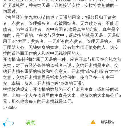
谁虔诚礼拜，并完纳天课，谁将接近安拉，安拉将饶恕他的一
切罪过。
《古兰经》第九章60节阐述了天课的用途：“赈款只归于贫穷
者、赤贫者、管理赈务者、心被团结者、无力赎身者、不能还
债者、为主道工作者、途中穷困者;这是真主的定制。真主是全
知的，是至睿的。”在这节经文中，赈款指的就是天课，天课应
用于8个方面：贫穷者、一无所有的赤贫者、管理天课的人、用
于团结人心、无钱赎身的奴隶、没有能力偿还债务的人、为安
拉的道路而工作的人和途中无钱被困的人。
开斋捐“菲特利耶”属于天课的一种，应在开斋节那天在会礼之前
交纳，对于有经济条件的斋戒者来说，交纳开斋捐是主命。交
纳开斋捐有重要的宗教和社会意义。开斋捐“菲特利耶”有“本性”
之意，交纳开斋捐意思是祈求安拉保护，使自己在一年中平
安、幸福，所以，开斋捐也叫“身体的天课”。
根据教法规定，开斋捐的数额为三公斤斋月主食，或相等的钱
财。比如一个人在斋月里的主食是大米，他所吃的大米每公斤5
元，那么他家每人的开斋捐就是15元。
173686
满意
0
错误报告