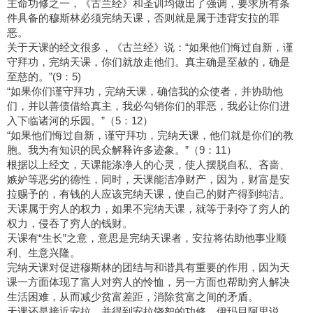
主命功修之一，《古兰经》和圣训均做出了强调，要求所有条
件具备的穆斯林必须完纳天课，否则就是属于违背安拉的罪
恶。
关于天课的经文很多，《古兰经》说：“如果他们悔过自新，谨
守拜功，完纳天课，你们就放走他们。真主确是至赦的，确是
至慈的。”(9：5)
“如果你们谨守拜功，完纳天课，确信我的众使者，并协助他
们，并以善债借给真主，我必勾销你们的罪恶，我必让你们进
入下临诸河的乐园。”（5：12）
“如果他们悔过自新，谨守拜功，完纳天课，他们就是你们的教
胞。我为有知识的民众解释许多迹象。”（9：11）
根据以上经文，天课能涤净人的心灵，使人摆脱自私、吝啬、
嫉妒等恶劣的德性，同时，天课能洁净财产，因为，财富是安
拉赐予的，有钱的人应该完纳天课，使自己的财产得到纯洁。
天课属于穷人的权力，如果不完纳天课，就等于剥夺了穷人的
权力，侵吞了穷人的钱财。
天课有“生长”之意，意思是完纳天课者，安拉将佑助他事业顺
利、生意兴隆。
完纳天课对促进穆斯林的团结与和谐具有重要的作用，因为天
课一方面体现了富人对穷人的怜恤，另一方面也帮助穷人解决
生活困难，从而减少贫富差距，消除贫富之间的矛盾。
天课还是接近安拉，并得到安拉饶恕的功修。伊玛目阿里说，