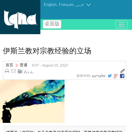
English
.
Français
.
فارسی
桌面版
باز
و
بسته
کردن
منو
伊斯兰教对宗教经验的立场
首页
普通
9:07 - August 10, 2022
新闻号码:
3471360