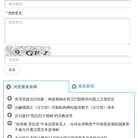
* 您的意见
最新新闻
浏览最多新闻
肯尼亚政治活动家：殉道领袖在捍卫巴勒斯坦问题上立场坚定
法赫德国王《古兰经》印刷机构网站提供数字《古兰经》译本
百日践行“抵抗烈士领袖”的宗教训导
“哈塔姆·安比亚”中央总部发言人：任何从伊朗资产中收取款项的国家将
不被允许通过霍尔木兹海峡
卡尔巴拉圣陵注册超13,500个阿尔巴因服务与哀悼仪仗队