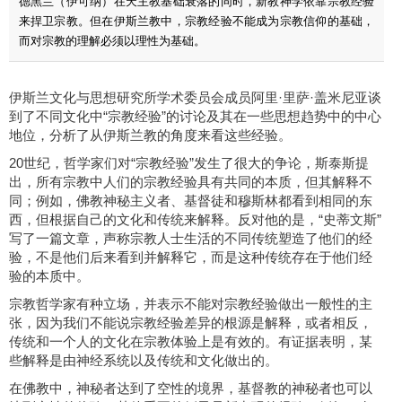
德黑兰（伊可纳）在天主教基础衰落的同时，新教神学依靠宗教经验
来捍卫宗教。但在伊斯兰教中，宗教经验不能成为宗教信仰的基础，
而对宗教的理解必须以理性为基础。
伊斯兰文化与思想研究所学术委员会成员阿里·里萨·盖米尼亚谈
到了不同文化中“宗教经验”的讨论及其在一些思想趋势中的中心
地位，分析了从伊斯兰教的角度来看这些经验。
20世纪，哲学家们对“宗教经验”发生了很大的争论，斯泰斯提
出，所有宗教中人们的宗教经验具有共同的本质，但其解释不
同；例如，佛教神秘主义者、基督徒和穆斯林都看到相同的东
西，但根据自己的文化和传统来解释。反对他的是，“史蒂文斯”
写了一篇文章，声称宗教人士生活的不同传统塑造了他们的经
验，不是他们后来看到并解释它，而是这种传统存在于他们经
验的本质中。
宗教哲学家有种立场，并表示不能对宗教经验做出一般性的主
张，因为我们不能说宗教经验差异的根源是解释，或者相反，
传统和一个人的文化在宗教体验上是有效的。有证据表明，某
些解释是由神经系统以及传统和文化做出的。
在佛教中，神秘者达到了空性的境界，基督教的神秘者也可以