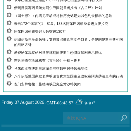
伊玛目侯赛因圣陵为阿尔巴因朝圣者推出《古兰经》计划
《国土报》：内塔尼亚胡或将被历史铭记为以色列最糟糕的总理
来自172个国家的1，813，188名阿尔巴因朝圣者进入伊拉克
阿尔巴因朝觐登记人数突破130万
伊朗伊斯兰革命领袖：支持黎巴嫩真主党圣战者，是伊朗伊斯兰共和国
的战略方针
爱资哈尔观察站对世界杯期间伊斯兰恐惧症加剧表示担忧
吉达博物馆珍藏稀有《古兰经》手稿 + 图片
马来西亚在伊斯兰旅游全球指数中保持领先地位
八个伊斯兰国家发表声明谴责犹太复国主义政权在阿克萨清真寺的行动
也门安萨鲁拉：曼德海峡已完全对沙特关闭
GMT-06:43:57
Friday 07 August 2026
,
9.91°