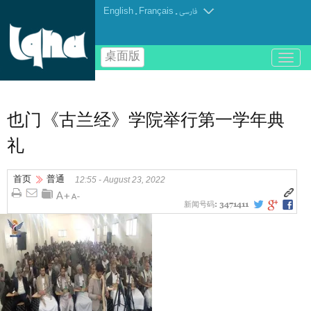
English
.
Français
.
فارسی
桌面版
باز
و
بسته
کردن
منو
也门《古兰经》学院举行第一学年典
礼
首页
普通
12:55 - August 23, 2022
新闻号码:
3471411