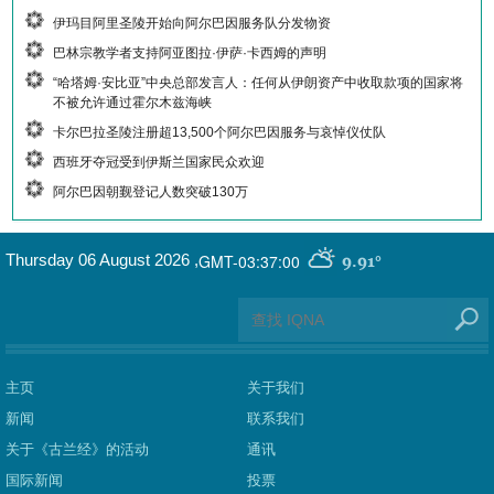
伊玛目阿里圣陵开始向阿尔巴因服务队分发物资
巴林宗教学者支持阿亚图拉·伊萨·卡西姆的声明
“哈塔姆·安比亚”中央总部发言人：任何从伊朗资产中收取款项的国家将
不被允许通过霍尔木兹海峡
卡尔巴拉圣陵注册超13,500个阿尔巴因服务与哀悼仪仗队
西班牙夺冠受到伊斯兰国家民众欢迎
阿尔巴因朝觐登记人数突破130万
GMT-03:37:00
Thursday 06 August 2026
,
9.91°
主页
关于我们
新闻
联系我们
关于《古兰经》的活动
通讯
国际新闻
投票