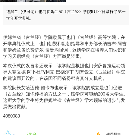
德黑兰（伊可纳）也门伊姆兰省《古兰经》学院8月22日举行了第一
学年开学典礼。
伊姆兰省《古兰经》学院隶属于也门《古兰经》高等学院，在
开学典礼仪式上，也门朝觐和副朝指导和事务部长纳吉布·阿吉
和伊姆兰省长费萨尔·贾曼均强调，这所学院在培养人们认识和
学习天启经典《古兰经》方面举足轻重。
本次仪式的发言者还表示，该学院是根据也门安萨鲁拉运动领
导人赛义德·阿卜杜马利克·巴德尔丁·胡塞设立《古兰经》学院
的建议而开设的，在该国不同省份都有其分支机构。
学院院长艾哈迈德·如卡布也表示，该学院的成立是也门促进
《古兰经》知识传播的方法之一，该学院可容纳200名大学生。
这所大学的学生将为伊姆兰省《古兰经》学术领域的进步与发
展做出贡献。
4080083
满意
错误报告