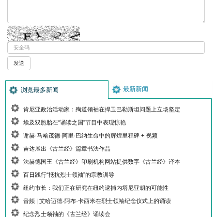
最新新闻
浏览最多新闻
肯尼亚政治活动家：殉道领袖在捍卫巴勒斯坦问题上立场坚定
埃及双胞胎在“诵读之国”节目中表现惊艳
谢赫·马哈茂德·阿里·巴纳生命中的辉煌里程碑 + 视频
吉达展出《古兰经》篇章书法作品
法赫德国王《古兰经》印刷机构网站提供数字《古兰经》译本
百日践行“抵抗烈士领袖”的宗教训导
纽约市长：我们正在研究在纽约逮捕内塔尼亚胡的可能性
音频 | 艾哈迈德·阿布·卡西米在烈士领袖纪念仪式上的诵读
纪念烈士领袖的《古兰经》诵读会