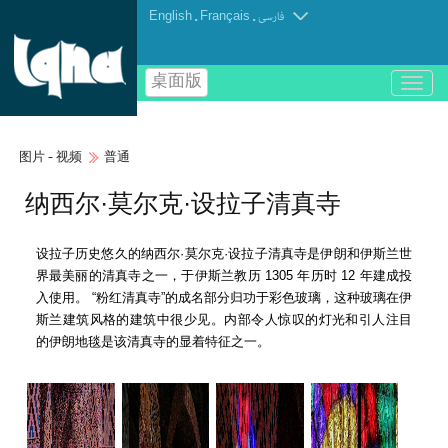
English
.
Français
.
فارسی
桌面版
باز
و
بسته
کردن
图片 - 视频
普通
منو
纳西尔·莫尔克·设拉子清真寺
设拉子历史悠久的纳西尔·莫尔克·设拉子清真寺是伊朗和伊斯兰世
界最美丽的清真寺之一，于伊斯兰教历 1305 年历时 12 年建成投
入使用。 “粉红清真寺”的成名部分归功于彩色玻璃，这种玻璃在伊
斯兰建筑风格的建筑中很少见。内部令人惊叹的灯光和引人注目
的伊朗地毯是该清真寺的显着特征之一。