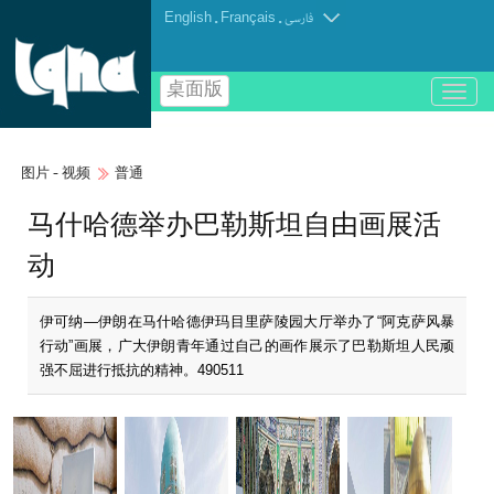
English
.
Français
.
فارسی
桌面版
باز
و
بسته
کردن
图片 - 视频
普通
منو
马什哈德举办巴勒斯坦自由画展活
动
伊可纳—伊朗在马什哈德伊玛目里萨陵园大厅举办了“阿克萨风暴
行动”画展，广大伊朗青年通过自己的画作展示了巴勒斯坦人民顽
强不屈进行抵抗的精神。490511