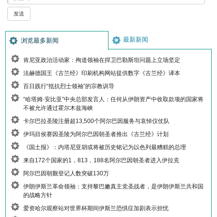
最新新闻
浏览最多新闻
肯尼亚政治活动家：殉道领袖在捍卫巴勒斯坦问题上立场坚定
法赫德国王《古兰经》印刷机构网站提供数字《古兰经》译本
百日践行“抵抗烈士领袖”的宗教训导
“哈塔姆·安比亚”中央总部发言人：任何从伊朗资产中收取款项的国家将
不被允许通过霍尔木兹海峡
卡尔巴拉圣陵注册超13,500个阿尔巴因服务与哀悼仪仗队
伊玛目侯赛因圣陵为阿尔巴因朝圣者推出《古兰经》计划
《国土报》：内塔尼亚胡或将被历史铭记为以色列最糟糕的总理
来自172个国家的1，813，188名阿尔巴因朝圣者进入伊拉克
阿尔巴因朝觐登记人数突破130万
伊朗伊斯兰革命领袖：支持黎巴嫩真主党圣战者，是伊朗伊斯兰共和国
的战略方针
爱资哈尔观察站对世界杯期间伊斯兰恐惧症加剧表示担忧