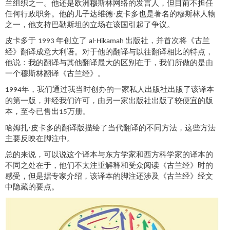
兰组织之一。他还是欧洲穆斯林网络的发言人，但目前不担任
任何行政职务。他的儿子达维德·皮卡多也是著名的穆斯林人物
之一，他支持巴勒斯坦的立场在
该
国引起了争议。
皮卡多于
年创立了
出版社，并首次将《古兰
1993
al-Hikamah
经》翻译成意大利语。对于他的翻译与以往翻译相比的特点，
他说：我的翻译与其他翻译最大的区别在于，我们所做的是由
一个穆斯林翻译《古兰经》。
年，我们通过我当时创办的一家私人出版社出版了该译本
1994
的第一版，并经我们许可，由另一家出版社出版了较便宜的版
本，至今已售出
万册。
15
哈姆扎
·皮卡多的翻译版描绘了当代翻译的不同方法，这些方法
主要反映在脚注中。
总的来说，可以说这个译本与东方学家和西方科学家的译本的
不同之处在于，他们不太注重解释和
受众
阅读《古兰经》时的
感受，但是据专家介绍，
该译本的脚注
还涉及《古兰经》经文
中隐藏的要点
。