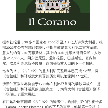
据
本社报道
，
多个国家有
万
至
亿人讲意大利语。根
30
70
00
1.2
据
年公布的统计数据，伊斯兰教是意大利第二官方宗教。
2023
意大利约有
万穆斯林，其中约
是摩洛哥裔公民，人数
250
30%
达
人。阿尔巴尼亚、孟加拉国、巴基斯坦、塞内加
417,000
尔、埃及和突尼斯移民属于该国穆斯林人口的下一个
梯队
。
迄今为止，《古兰经》的意大利语完整译本已完成
部。将
12
《古兰经》翻译成意大利语的历史可以追溯到
世纪。
16
伊斯兰宣教世界协会于
年在利比亚首都的黎波里成立，是
1972
《
古兰经
》
翻译
活跃的
出版商之一，为意大利
《
古兰经
》
翻译
市场做出了重大贡献。
在用这种语言翻译《古兰经》的译者中，哈姆扎
·罗伯托·皮卡多
（
）的名字尤为重要，他是第一位将《古
Hamza Roberto Piccardo