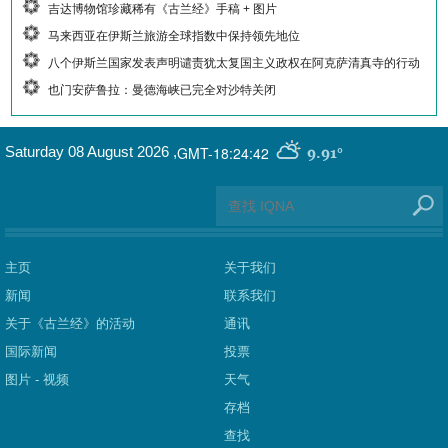
吉达博物馆珍藏稀有《古兰经》手稿 + 图片
马来西亚在伊斯兰旅游全球指数中保持领先地位
八个伊斯兰国家发表声明谴责犹太复国主义政权在阿克萨清真寺的行动
也门安萨鲁拉：曼德海峡已完全对沙特关闭
GMT-18:24:42
Saturday 08 August 2026
,
9.91°
主页
关于我们
新闻
联系我们
关于《古兰经》的活动
通讯
国际新闻
投票
图片 - 视频
天气
存档
查找