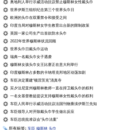
奥地利人举行示威活动抗议禁止穆斯林女性戴头巾
世界伊斯兰组织纪念第三个世界头巾日
欧洲的头巾在双重禁令和接受之间
印度当局对穆斯林女学生教育出台新的限制政策
英国一家公司生产出首款防水头巾
2022年世界穆斯林状况回顾
世界头巾日戴头巾运动
瑞典一名戴头巾女子遇袭
穆斯林女孩头巾女王比赛正在意大利举行
印度穆斯林占多数的卡纳塔克邦地区动荡加剧
车臣决定重建“顿涅茨克”清真寺
宾夕法尼亚州穆斯林教师一直在捍卫戴头巾的权利
一名女基督教徒提议支持穆斯林女性戴头巾的权利
车臣人民举行示威活动抗议法国刊物亵渎伊斯兰先知
车臣领导人对开除戴头巾学生做出反应
车臣总统批准议会“头巾法案”
所有标签:
车臣
穆斯林
头巾