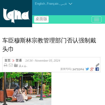
English
.
Français
.
فارسی
桌面版
باز
و
بسته
کردن
منو
车臣穆斯林宗教管理部门否认强制戴
头巾
首页
普通
14:34 - November 05, 2024
新闻号码:
3475304