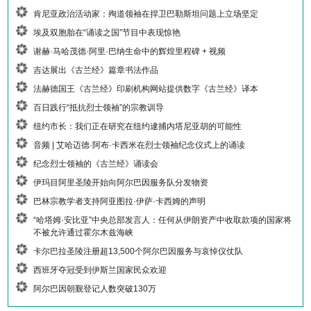
肯尼亚政治活动家：殉道领袖在捍卫巴勒斯坦问题上立场坚定
埃及双胞胎在“诵读之国”节目中表现惊艳
谢赫·马哈茂德·阿里·巴纳生命中的辉煌里程碑 + 视频
吉达展出《古兰经》篇章书法作品
法赫德国王《古兰经》印刷机构网站提供数字《古兰经》译本
百日践行“抵抗烈士领袖”的宗教训导
纽约市长：我们正在研究在纽约逮捕内塔尼亚胡的可能性
音频 | 艾哈迈德·阿布·卡西米在烈士领袖纪念仪式上的诵读
纪念烈士领袖的《古兰经》诵读会
伊玛目阿里圣陵开始向阿尔巴因服务队分发物资
巴林宗教学者支持阿亚图拉·伊萨·卡西姆的声明
“哈塔姆·安比亚”中央总部发言人：任何从伊朗资产中收取款项的国家将
不被允许通过霍尔木兹海峡
卡尔巴拉圣陵注册超13,500个阿尔巴因服务与哀悼仪仗队
西班牙夺冠受到伊斯兰国家民众欢迎
阿尔巴因朝觐登记人数突破130万