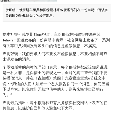
伊可纳—俄罗斯车臣共和国穆斯林宗教管理部门在一份声明中否认有
关该国强制佩戴头巾的虚假消息。
据
本社
援引俄罗斯
报道，车臣穆斯林宗教管理局在其
Elium
频道发布的一份声明中表示：社交网络上发布了一系列
Telegram
有关车臣共和国强制
戴
头巾的
信息是
虚假信息，不
属
实。
声明强调：我们要求人们不要发布虚假信息，不要相信不可靠
来源发布的消息。
车臣穆斯林的宗教管理部门表示，每个穆斯林都应该知道说谎
是一种大罪，是伪
信士
的表现之一，全能的真主警告我们不要
传播假
消息
，并在《古兰经》
第四十九章寝室章第
节经文
中
6
说：
“归信的人们！如果一个恶人报告你们一个消息，你们应当
予以查实。以免你们无知地伤害他人，到头来悔恨自己的行
为。”
声明最后指出：每个穆斯林都有义务核实社交网络上发布的任
何信息，以保护自己和他人
避免
犯下大罪。