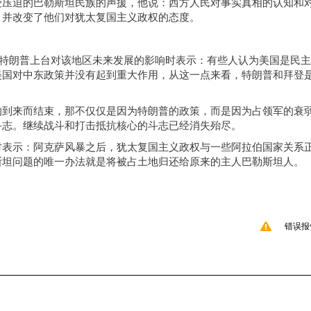
受压迫的巴勒斯坦民族的
声援
，他说：西方人民对事实
真相的认知
和
，并改变了他们对犹太复国主义政权的态度。
特朗普上台对该地区未来发展的影响时表示：有些人认为美国是民主
美国对中东政策并没有起到重大作用，从这一点来看，特朗普和拜登
的到来而结束，那不仅仅是因为特朗普的政策，而是因为占领军的衰
斗志
。继续战斗和打击抵抗
核心
的
斗志
已经消失
殆尽
。
时表示：阿克萨风暴之后，犹太复国主义政权与一些阿拉伯国家关系
斯坦问题的唯一办法就是将被占土地归还给原来的主人巴勒斯坦人。
错误报