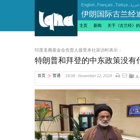
English
.
Français
.
Türkçe
.
العربیة
伊朗国际古兰经
主页
新闻
关于《古兰经》的
印度圣裔基金会负责人接受本社采访时表示：
特朗普和拜登的中东政策没有
首页
普通
18:08 - November 12, 2024