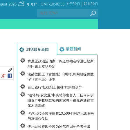
|
9.91°
关于我们
联系我们
, Friday 07 August 2026
GMT-10:40:33
最新新闻
浏览最多新闻
肯尼亚政治活动家：殉道领袖在捍卫巴勒斯
坦问题上立场坚定
法赫德国王《古兰经》印刷机构网站提供数
字《古兰经》译本
百日践行“抵抗烈士领袖”的宗教训导
“哈塔姆·安比亚”中央总部发言人：任何从伊
朗资产中收取款项的国家将不被允许通过霍
尔木兹海峡
卡尔巴拉圣陵注册超13,500个阿尔巴因服务
与哀悼仪仗队
伊玛目侯赛因圣陵为阿尔巴因朝圣者推出