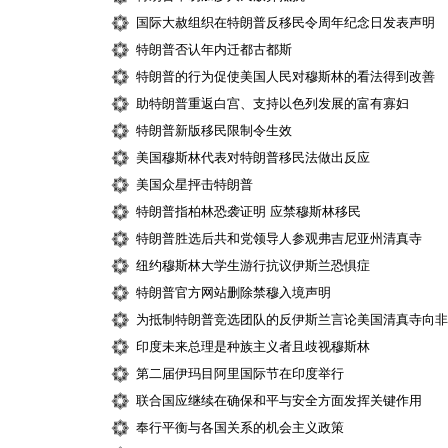
国际大赦组织在特朗普反移民令周年纪念日发表声明
特朗普否认年内迁都古都斯
特朗普的行为促使美国人民对穆斯林的看法得到改善
助特朗普重返白宫、支持以色列发展的富有寡妇
特朗普新版移民限制令生效
美国穆斯林代表对特朗普移民法做出反应
美国众星抨击特朗普
特朗普指柏林恐袭证明 应禁穆斯林移民
特朗普胜选后共和党领导人参观弗吉尼亚州清真寺
纽约穆斯林大学生游行抗议伊斯兰恐惧症
特朗普官方网站删除禁穆入境声明
为抵制特朗普竞选团队的反伊斯兰言论美国清真寺向非
印度未来总理是种族主义者且歧视穆斯林
第二届伊玛目阿里国际节在印度举行
联合国应继续在确保和平与安全方面发挥关键作用
奉行平衡与各国关系的机会主义政策