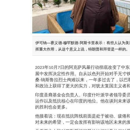
伊可纳—赛义德·穆罕默德·阿斯卡里表示：有些人认为
挥重大作用，从这个意义上说，特朗普和拜登是一样的。
年
月
日的阿克萨风暴行动彻底改变了中东
2023
10
7
展中发挥决定性作用。自从以色列开始对手无寸
桑·纳斯鲁拉烈士
殉难以来，一年多过去了，
以
巴
和政治上获得了更大的实力，对犹太复国主义者
印度圣裔
基金会负责人、印度什叶派学者领导委
运作以及抵抗
核心
在印度的地位。
他在谈到
未来
的胜利也会更多。
他接着说：现在抵抗阵线前面是
处于被动、疲倦
对未来的希望，一定会发挥有影响该地区未来的