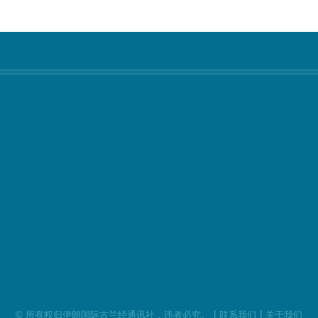
|
|
©
所有权归伊朗国际古兰经通讯社，违者必究。
联系我们
关于我们