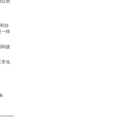
对以色
和自
是一样
弱和疲
正常化
告