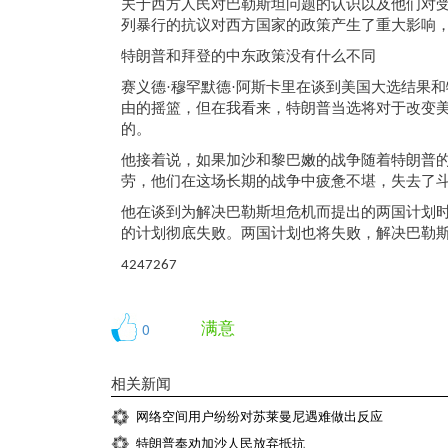
关于西方人民对巴勒斯坦问题的认识以及他们对
列暴行的
抗议对西方国家的政策产生了重大影响
特朗普和拜登的中东政策没有什么不同
赛义德
·穆罕默德·阿斯卡里在
谈到美国大选结果和
由的摇篮，但在我看来，特朗普当选将对于改变
的。
他接着说，如果加沙和黎巴嫩的战争随着特朗普
劳，他们在这场长期的战争中疲惫不堪，失去了
他在
谈到为解决巴勒斯坦危机而提出的两国计划
的计划彻底失败。两国计划也将失败，解决巴勒
4247267
满意
0
相关新闻
网络空间用户纷纷对苏莱曼尼遇难做出反应
特朗普奉劝加沙人民放弃抵抗