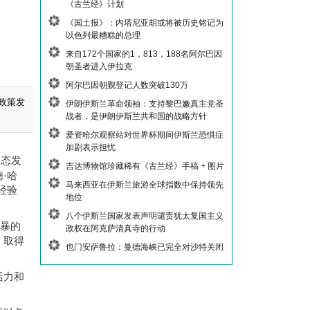
《古兰经》计划
《国土报》：内塔尼亚胡或将被历史铭记为
以色列最糟糕的总理
来自172个国家的1，813，188名阿尔巴因
朝圣者进入伊拉克
阿尔巴因朝觐登记人数突破130万
政策发
伊朗伊斯兰革命领袖：支持黎巴嫩真主党圣
战者，是伊朗伊斯兰共和国的战略方针
爱资哈尔观察站对世界杯期间伊斯兰恐惧症
加剧表示担忧
事态发
吉达博物馆珍藏稀有《古兰经》手稿 + 图片
德
·哈
马来西亚在伊斯兰旅游全球指数中保持领先
经验
地位
八个伊斯兰国家发表声明谴责犹太复国主义
暴的
政权在阿克萨清真寺的行动
，取得
也门安萨鲁拉：曼德海峡已完全对沙特关闭
活力和