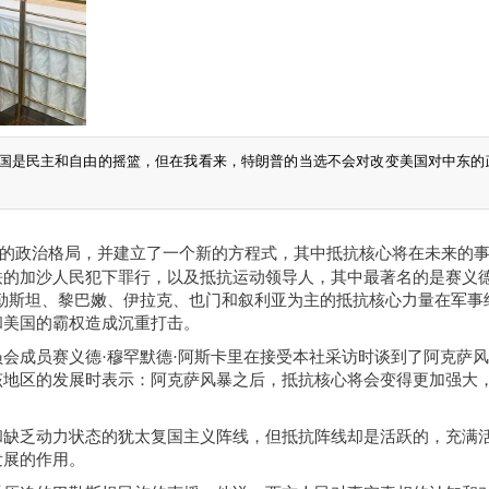
美国是民主和自由的摇篮，但在我看来，特朗普的当选不会对改变美国对中东的
的政治格局，并建立了一个新的方程式，其中抵抗
核心
将在未来的
铁的加沙人民犯下罪行，以及抵抗运动领导人
，
其中最著名的是赛义
勒斯坦、黎巴嫩
、
伊拉克
、
也门和叙利亚
为主的
抵抗
核心力量在
军事
和美国的霸权造成沉重打击。
员会成员
赛义德
·穆罕默德·阿斯卡里
在接受
本社
采访时谈到了阿克萨风
该地区的发展
时
表示：阿克萨风暴之后，抵抗
核心
将会
变得
更加强大
和缺乏动力状态
的
犹太复国主义阵线，但抵抗阵线却是活跃的，充满
发展
的作用
。