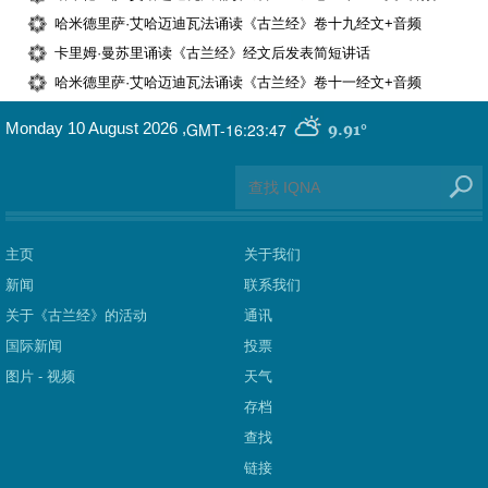
哈米德里萨·艾哈迈迪瓦法诵读《古兰经》卷十九经文+音频
卡里姆·曼苏里诵读《古兰经》经文后发表简短讲话
哈米德里萨·艾哈迈迪瓦法诵读《古兰经》卷十一经文+音频
GMT-16:23:47
Monday 10 August 2026
,
9.91°
主页
关于我们
新闻
联系我们
关于《古兰经》的活动
通讯
国际新闻
投票
图片 - 视频
天气
存档
查找
链接