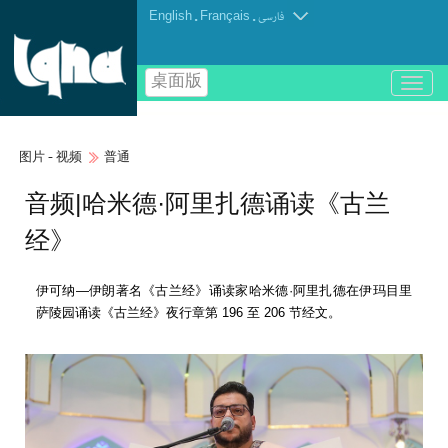
English
.
Français
.
فارسی
桌面版
باز
و
بسته
کردن
图片 - 视频
普通
منو
音频|哈米德·阿里扎德诵读《古兰
经》
伊可纳—伊朗著名《古兰经》诵读家哈米德·阿里扎德在伊玛目里
萨陵园诵读《古兰经》夜行章第 196 至 206 节经文。