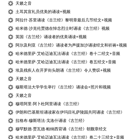
天籁之音
土耳其宣礼员优美的诵读+视频
阿拉什·苏里诵读《古兰经》黎明章最后几节经文+视频
哈米德·沙克伦贾德在悼念烈士时诵读《古兰经》视频
英国《古兰经》诵读者的优美诵读+视频
阿尔及利亚《古兰经》诵读者为声援加沙诵读经文和祈祷+视频
哈米德里萨·艾哈迈迪瓦法诵读《古兰经》卷十二经文+音频
哈米德里萨·艾哈迈迪瓦法诵读《古兰经》卷五经文+音频
埃及残疾人在开罗街头朗诵《古兰经》令人赞叹+视频
天籁之音
穆斯塔法大学学生举行《古兰经》诵读会+照片和视频
天籁之音
穆塔阿里·阿卜杜阿里诵读《古兰经》
伊朗和巴基斯坦诵读家在伊玛目礼萨陵园共同诵读《古兰经》
拉格布·穆斯塔法·戈洛什诵读《古兰经》
穆罕默德·贾瓦德·帕纳西背诵《古兰经》朝觐章经文
哈米德里萨·艾哈迈迪瓦法诵读《古兰经》卷二十三经文+音频