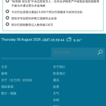
“哈塔姆·安比亚”中央总部发言人：任何从伊朗资产中收取款项的国家将
不被允许通过霍尔木兹海峡
卡尔巴拉圣陵注册超13,500个阿尔巴因服务与哀悼仪仗队
西班牙夺冠受到伊斯兰国家民众欢迎
阿尔巴因朝觐登记人数突破130万
GMT-05:59:44
Thursday 06 August 2026
,
9.91°
主页
关于我们
新闻
联系我们
关于《古兰经》的活动
通讯
国际新闻
投票
图片 - 视频
天气
存档