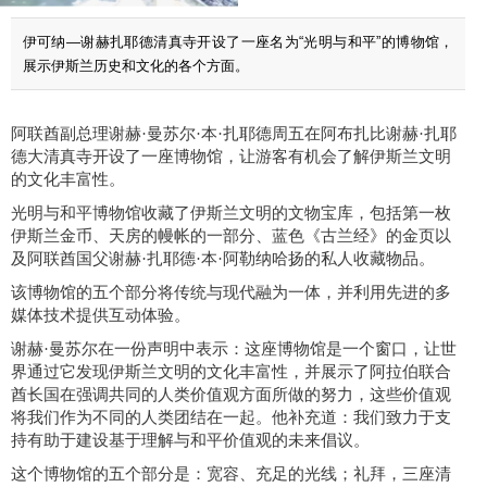
伊可纳—谢赫扎耶德清真寺开设了一座名为“光明与和平”的博物馆，
展示伊斯兰历史和文化的各个方面。
阿联酋副总理谢赫
·曼苏尔·本·扎耶德周五在阿布扎比谢赫·扎耶
德大清真寺开设了一座博物馆，让游客有机会了解伊斯兰文明
的文化丰富性。
光明与和平博物馆收藏了伊斯兰文明的文物宝库，包括第一枚
伊斯兰金币、天房的幔帐的一部分、
蓝色
《古兰经》的金页以
及
阿联酋国父谢赫
·扎耶德·本·阿勒纳哈扬
的私人收藏物品。
该博物馆的五个部分将传统与现代融为一体，并利用先进的多
媒体技术提供互动体验。
谢赫
·曼苏尔在一份声明中表示：这座博物馆是一个窗口，让世
界通过它发现伊斯兰文明的文化丰富性，并展示了阿拉伯联合
酋长国在强调共同的人类价值观方面所做的努力，这些价值观
将我们作为不同的人类团结在一起。他补充道：我们致力于支
持有助于建设基于理解与和平价值观的未来倡议。
这个博物馆的五个部分是：宽容、充足的光线；礼拜，三座清