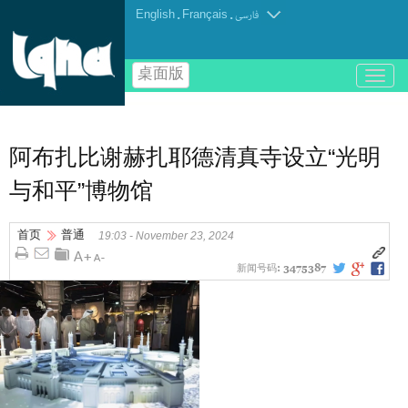
English
.
Français
.
فارسی
桌面版
باز
و
بسته
کردن
منو
阿布扎比谢赫扎耶德清真寺设立“光明
与和平”博物馆
首页
普通
19:03 - November 23, 2024
新闻号码:
3475387