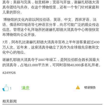
真寺；美丽与完美，创意精神；宽容与开放，谢赫扎耶德大清
真寺团结与共存。在这个博物馆里，还有一个专门针对家庭和
儿童的部分。
博物馆的文化内容以阿拉伯语、英语、中文、西班牙语、法
语、俄语和印地语等七种语言分享，向尽可能广泛的观众传达
信息。管理这个礼拜场所的谢赫扎耶德大清真寺中心将很快宣
布博物馆向公众开放。
月，阿布扎比谢赫扎耶德大清真寺宣布上半年游客量超过
7
430
万人次。近年来，这座清真寺确立了其作为全球领先宗教和文
化中心的地位。
谢赫扎耶德大清真寺于
年竣工，是阿拉伯联合酋长国最大
2007
的清真寺，占地
平方米，可同时容纳
多名礼拜者。
22,000
40,000
4249926
满意
1
错误报告
相关新闻