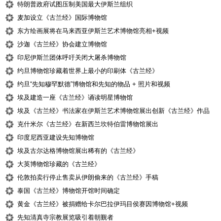
特朗普政府试图压制美国最大伊斯兰组织
麦加设立《古兰经》国际博物馆
东方绘画展将在马来西亚伊斯兰艺术博物馆亮相+视频
沙迦《古兰经》协会建立博物馆
印尼伊斯兰团体呼吁关闭大屠杀博物馆
约旦博物馆珍藏着世界上最小的印刷体《古兰经》
约旦“先知穆罕默德”博物馆和先知的物品 + 照片和视频
埃及建造一座《古兰经》诵读明星博物馆
埃及《古兰经》书法家在伊斯兰艺术博物馆展出创新《古兰经》作品
克什米尔《古兰经》在新西兰坎特伯雷博物馆展出
印度尼西亚建设先知博物馆
埃及古尔达格博物馆展出稀有的《古兰经》
大英博物馆珍藏的《古兰经》
伦敦拍卖行停止售卖从伊朗偷来的《古兰经》手稿
泰国《古兰经》博物馆开馆时间确定
黄金《古兰经》被捐赠给卡尔巴拉伊玛目侯赛因博物馆+视频
先知清真寺宗教展览吸引着朝觐者