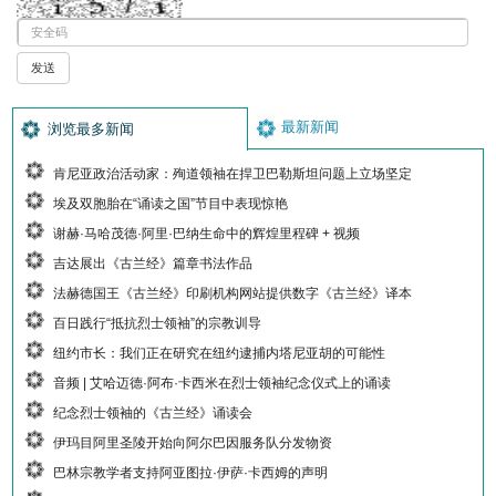
最新新闻
浏览最多新闻
肯尼亚政治活动家：殉道领袖在捍卫巴勒斯坦问题上立场坚定
埃及双胞胎在“诵读之国”节目中表现惊艳
谢赫·马哈茂德·阿里·巴纳生命中的辉煌里程碑 + 视频
吉达展出《古兰经》篇章书法作品
法赫德国王《古兰经》印刷机构网站提供数字《古兰经》译本
百日践行“抵抗烈士领袖”的宗教训导
纽约市长：我们正在研究在纽约逮捕内塔尼亚胡的可能性
音频 | 艾哈迈德·阿布·卡西米在烈士领袖纪念仪式上的诵读
纪念烈士领袖的《古兰经》诵读会
伊玛目阿里圣陵开始向阿尔巴因服务队分发物资
巴林宗教学者支持阿亚图拉·伊萨·卡西姆的声明