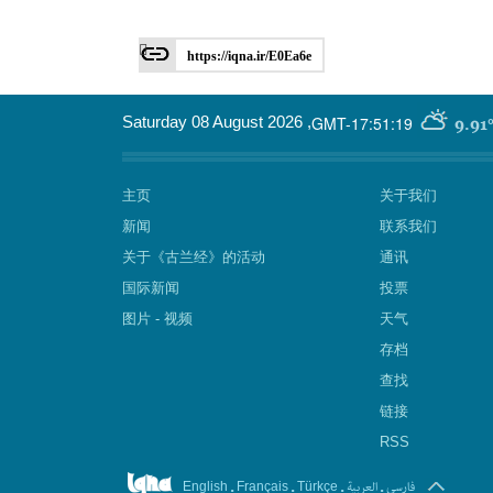
https://iqna.ir/E0Ea6e
GMT-17:51:19
Saturday 08 August 2026
,
9.91
主页
关于我们
新闻
联系我们
关于《古兰经》的活动
通讯
国际新闻
投票
图片 - 视频
天气
存档
查找
链接
RSS
.
.
.
العربیة
.
فارسی
English
Français
Türkçe