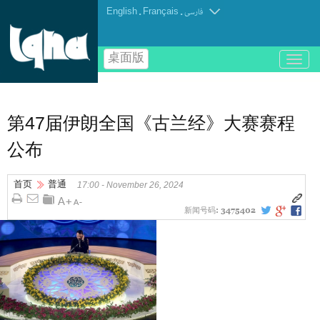
English
.
Français
.
فارسی
桌面版
باز
و
بسته
کردن
منو
第47届伊朗全国《古兰经》大赛赛程
公布
首页
普通
17:00 - November 26, 2024
新闻号码:
3475402