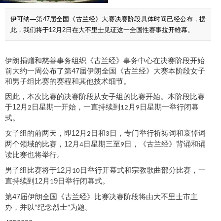
伊可纳—第47届全国《古兰经》大赛决赛阶段具体时间已经公布，据
此，我们将于12月2日在大不里士见证这一全国性赛事拉开帷幕。
伊朗
捐赠和慈善事务组织
《
古兰经
》
事务中心在决赛阶段开始
前大约一周公布了第
47
届
伊朗
全国《古兰经》大赛本阶段女子
和男子组比赛的赛程和其他技术细节。
因此，本
次比赛
的
决赛
阶段从女子组的比赛开始。本阶段比赛
于
12
月
日星期一开始，一直持续到
月
日星期一举行闭幕
2
12
9
式。
女子组的前两天，即
12
月
日和
日，专门举行祈祷
词和哀悼
词
2
3
两个领域的比赛，
12
月
日星期三至
日，
《古兰经》
背诵和
诵
4
9
读
比赛也将举行。
男子组比赛将于
12
月
日举行开幕式和宗教歌曲部分比赛，一
10
直持续到
12
月
9
日举行闭幕式。
1
第
47
届
伊朗
全国《古兰经》比赛决赛阶段将由大不里士市主
办，并以
纪念烈士
为题。
“
”