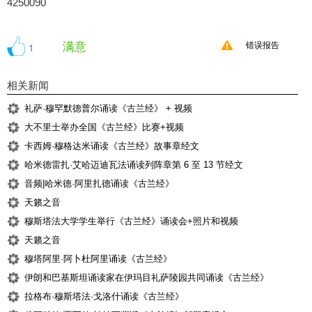
4250090
满意
1
错误报告
相关新闻
礼萨·穆罕默德普尔诵读《古兰经》 + 视频
大不里士举办全国《古兰经》比赛+视频
卡西姆·穆格达米诵读《古兰经》故事章经文
哈米德雷扎·艾哈迈迪瓦法诵读列阵章第 6 至 13 节经文
音频|哈米德·阿里扎德诵读《古兰经》
天籁之音
穆斯塔法大学学生举行《古兰经》诵读会+照片和视频
天籁之音
穆塔阿里·阿卜杜阿里诵读《古兰经》
伊朗和巴基斯坦诵读家在伊玛目礼萨陵园共同诵读《古兰经》
拉格布·穆斯塔法·戈洛什诵读《古兰经》