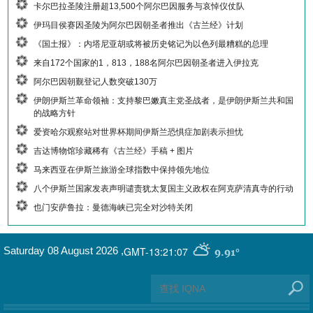
卡尔巴拉圣陵注册超13,500个阿尔巴因服务与哀悼仪仗队
伊玛目侯赛因圣陵为阿尔巴因朝圣者推出《古兰经》计划
《国土报》：内塔尼亚胡或将被历史铭记为以色列最糟糕的总理
来自172个国家的1，813，188名阿尔巴因朝圣者进入伊拉克
阿尔巴因朝觐登记人数突破130万
伊朗伊斯兰革命领袖：支持黎巴嫩真主党圣战者，是伊朗伊斯兰共和国
的战略方针
爱资哈尔观察站对世界杯期间伊斯兰恐惧症加剧表示担忧
吉达博物馆珍藏稀有《古兰经》手稿 + 图片
马来西亚在伊斯兰旅游全球指数中保持领先地位
八个伊斯兰国家发表声明谴责犹太复国主义政权在阿克萨清真寺的行动
也门安萨鲁拉：曼德海峡已完全对沙特关闭
GMT-13:21:07
Saturday 08 August 2026
,
9.91°