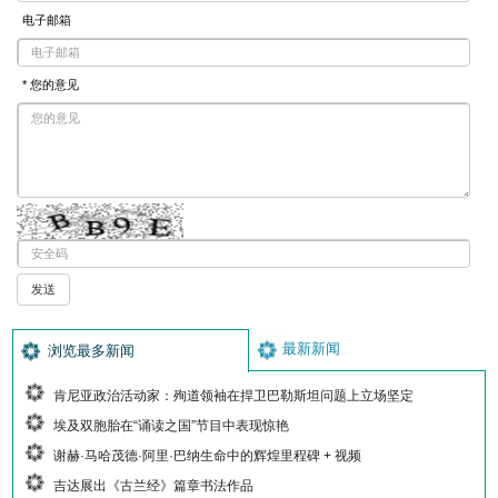
电子邮箱
* 您的意见
最新新闻
浏览最多新闻
肯尼亚政治活动家：殉道领袖在捍卫巴勒斯坦问题上立场坚定
埃及双胞胎在“诵读之国”节目中表现惊艳
谢赫·马哈茂德·阿里·巴纳生命中的辉煌里程碑 + 视频
吉达展出《古兰经》篇章书法作品