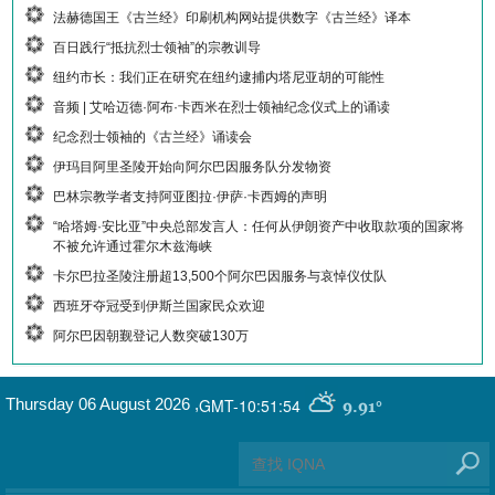
法赫德国王《古兰经》印刷机构网站提供数字《古兰经》译本
百日践行“抵抗烈士领袖”的宗教训导
纽约市长：我们正在研究在纽约逮捕内塔尼亚胡的可能性
音频 | 艾哈迈德·阿布·卡西米在烈士领袖纪念仪式上的诵读
纪念烈士领袖的《古兰经》诵读会
伊玛目阿里圣陵开始向阿尔巴因服务队分发物资
巴林宗教学者支持阿亚图拉·伊萨·卡西姆的声明
“哈塔姆·安比亚”中央总部发言人：任何从伊朗资产中收取款项的国家将
不被允许通过霍尔木兹海峡
卡尔巴拉圣陵注册超13,500个阿尔巴因服务与哀悼仪仗队
西班牙夺冠受到伊斯兰国家民众欢迎
阿尔巴因朝觐登记人数突破130万
GMT-10:51:54
Thursday 06 August 2026
,
9.91°