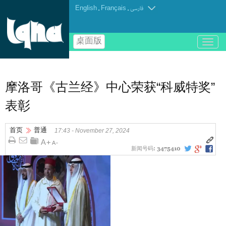
English
.
Français
.
فارسی
桌面版
باز
و
بسته
کردن
منو
摩洛哥《古兰经》中心荣获“科威特奖”
表彰
首页
普通
17:43 - November 27, 2024
新闻号码:
3475410