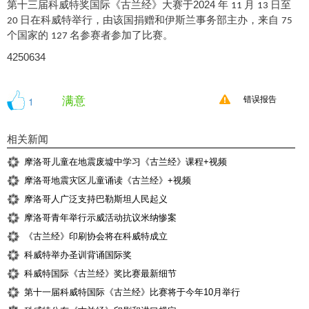
第十三届科威特奖国际
《
古兰经
》
大赛于
2024
年
月
日至
11
13
日在科威特举行，由该国捐赠和伊斯兰事务部主办，来自
20
75
个国家的
名参赛者参加了比赛。
127
4250634
满意
1
错误报告
相关新闻
摩洛哥儿童在地震废墟中学习《古兰经》课程+视频
摩洛哥地震灾区儿童诵读《古兰经》+视频
摩洛哥人广泛支持巴勒斯坦人民起义
摩洛哥青年举行示威活动抗议米纳惨案
《古兰经》印刷协会将在科威特成立
科威特举办圣训背诵国际奖
科威特国际《古兰经》奖比赛最新细节
第十一届科威特国际《古兰经》比赛将于今年10月举行