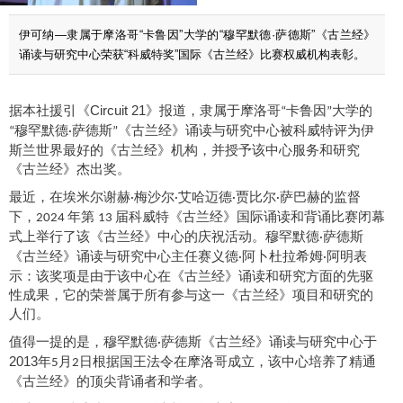
伊可纳—隶属于摩洛哥“卡鲁因”大学的“穆罕默德·萨德斯”《古兰经》
诵读与研究中心荣获“科威特奖”国际《古兰经》比赛权威机构表彰。
据
本社援引
《
Circuit 21
》报道，
隶属于
摩洛哥
卡鲁因
大学
的
“
”
穆罕默德
萨德斯
《
古兰经
》诵读
与研究中心
被科威特评为伊
“
·
”
斯兰世界最好的
《
古兰经
》
机构，并授予该中心
服务和研究
《
古兰经
》杰出奖
。
最近，在埃米尔谢赫
梅沙尔
艾哈迈德
贾比尔
萨巴赫的监督
·
·
·
·
下，
年第
届科威特
《
古兰经
》
国际
诵读
和背诵比赛闭幕
2024
13
式上举行了该
《
古兰经
》
中心的庆祝活动。
穆罕默德
萨德斯
·
《
古兰经
》诵读
与研究中心
主任赛义德
阿卜杜拉希姆
阿明表
·
·
示：该奖项是由于该中心在
《
古兰经
》诵读
和研究方面的先驱
性成果，它的荣誉属于所有参与这一
《
古兰经
》
项目和研究的
人们。
值得一提的是，
穆罕默德
萨德斯
《
古兰经
》诵读
与研究中心
于
·
2013
年
月
日根据国王法令在摩洛哥成立，该中心培养了精通
5
2
《
古兰经
》
的顶尖背诵者和学者。