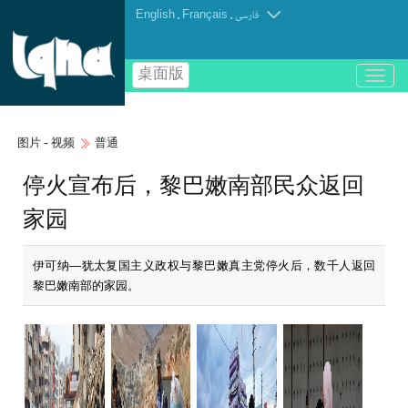
English
.
Français
.
فارسی
桌面版
باز
و
بسته
کردن
图片 - 视频
普通
منو
停火宣布后，黎巴嫩南部民众返回
家园
伊可纳—犹太复国主义政权与黎巴嫩真主党停火后，数千人返回
黎巴嫩南部的家园。