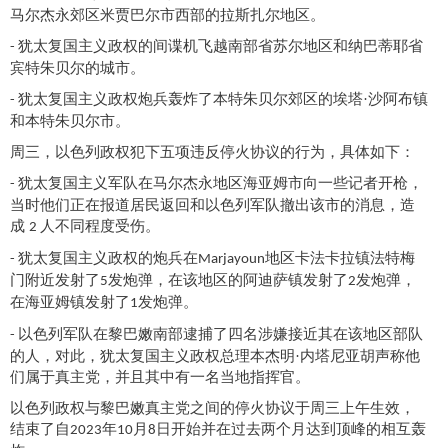
马尔杰永郊区米贾巴尔市西部的拉斯扎尔地区。
犹太复国主义政权的间谍机飞越南部省苏尔地区和纳巴蒂耶省
-
宾特朱贝尔的城市。
犹太复国主义政权炮兵轰炸了本特朱贝尔郊区的埃塔·沙阿布镇
-
和本特朱贝尔市。
周三，以色列政权犯下五项违反停火协议的行为，具体如下：
犹太复国主义军队在马尔杰永地区海亚姆市向一
些
记者开枪，
-
当时他们正在报道居民返回和以色列军队撤出该市的消息，造
成
人不同程度受伤。
2
犹太复国主义政权的炮兵在
地区卡法卡拉镇法特梅
-
Marjayoun
门附近发射了
发炮弹，在该地区的阿迪萨镇发射了
发炮弹，
5
2
在海亚姆镇发射了
发炮弹。
1
以色列军队在黎巴嫩南部逮捕了四名涉嫌接近其在该地区部队
-
的人，对此，犹太复国主义政权总理本杰明·内塔尼亚胡声称他
们属于真主党，并且其中有一名当地指挥官。
以色列政权与黎巴嫩真主党之间的停火协议于周三上午生效，
结束了自
年
月
日开始并在过去两个月达到顶峰的相互轰
2023
10
8