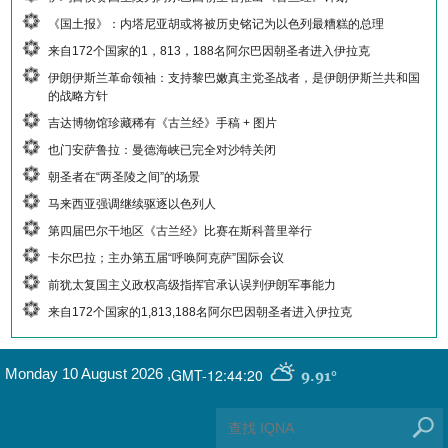
《国土报》：内塔尼亚胡或将被历史铭记为以色列最糟糕的总理
来自172个国家的1，813，188名阿尔巴因朝圣者进入伊拉克
伊朗伊斯兰革命领袖：支持黎巴嫩真主党圣战者，是伊朗伊斯兰共和国
的战略方针
吉达博物馆珍藏稀有《古兰经》手稿 + 图片
也门安萨鲁拉：曼德海峡已完全对沙特关闭
朝圣者在“两圣陵之间”的场景
马来西亚强调继续驱逐以色列人
第四届巴尔干地区《古兰经》比赛在斯科普里举行
卡尔巴拉；主办第五届“呼唤阿克萨”国际会议
前犹太复国主义政权高级指挥官承认误判伊朗军事能力
来自172个国家的1,813,188名阿尔巴因朝圣者进入伊拉克
GMT-12:44:20
Monday 10 August 2026
,
9.91°