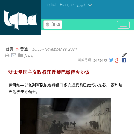
English
.
Français
.
فارسی
桌面版
باز
و
بسته
کردن
首页
普通
منو
18:35 - November 29, 2024
新闻号码:
3475415
犹太复国主义政权违反黎巴嫩停火协议
伊可纳—以色列军队以各种借口多次违反黎巴嫩停火协议，轰炸黎
巴边界黎方领土。