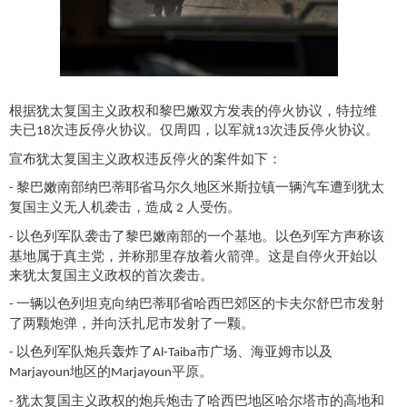
根据犹太复国主义
政权
和黎巴嫩双方发表的
停火协议
，特拉维
夫已
次违反停火协议。仅周四，以军就
次违反停火协议。
18
13
宣布犹太复国主义政权违反停火的案件如下：
黎巴嫩南部纳巴蒂耶省马尔久地区米斯拉镇一辆汽车遭到犹太
-
复国主义无人机袭击，造成
人受伤。
2
以色列军队袭击了黎巴嫩南部的一个基地。以色列军方声称该
-
基地属于真主党，并称那里存放着火箭弹。这是自停火开始以
来犹太复国主义政权的首次袭击。
一辆以色列坦克向纳巴蒂耶省哈西巴郊区的卡夫尔舒巴市发射
-
了两颗
炮弹
，并向沃扎尼市发射了一颗。
以色列军队炮兵轰炸了
市广场、海亚姆市以及
-
Al-Taiba
地区的
平原。
Marjayoun
Marjayoun
犹太复国主义政权的炮兵炮击了哈西巴地区哈尔塔市的高地和
-