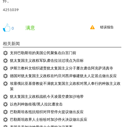
炸。
4251039
满意
0
错误报告
相关新闻
支持巴勒斯坦的美国公民聚集在白宫门前
犹太复国主义政权军队袭击拉法过境点为目标
伊斯兰教科文组织谴责犹太复国主义分子屡次袭击阿克萨清真寺
德国对犹太复国主义政权在约旦河西岸修建犹太人定居点做出反应
埃塞俄比亚基督教徒不满犹太复国主义政权对黑人奉行的种族主义政
策
犹太复国主义政权战机今天凌晨空袭加沙地带
以色列种族歧视/黑人拉比遭攻击
巴勒斯坦各抵抗组织对拜登停火提议做出反应
巴勒斯坦政界人士纷纷对加沙停火决议做出反应