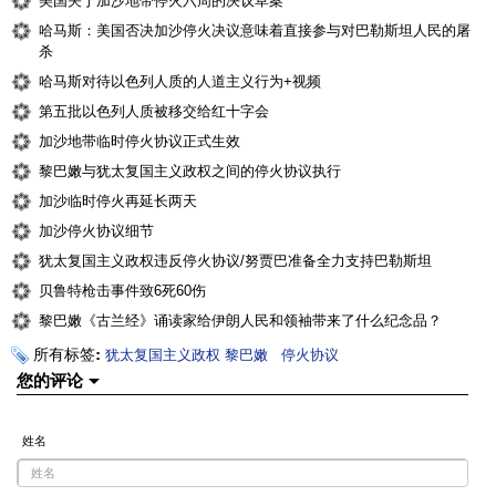
美国关于加沙地带停火六周的决议草案
哈马斯：美国否决加沙停火决议意味着直接参与对巴勒斯坦人民的屠
杀
哈马斯对待以色列人质的人道主义行为+视频
第五批以色列人质被移交给红十字会
加沙地带临时停火协议正式生效
黎巴嫩与犹太复国主义政权之间的停火协议执行
加沙临时停火再延长两天
加沙停火协议细节
犹太复国主义政权违反停火协议/努贾巴准备全力支持巴勒斯坦
贝鲁特枪击事件致6死60伤
黎巴嫩《古兰经》诵读家给伊朗人民和领袖带来了什么纪念品？
所有标签:
犹太复国主义政权
黎巴嫩
停火协议
您的评论
姓名