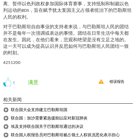
离、暂停以色列政权参加国际体育赛事，支持抵制和制裁以色
列运动
的
，旨在
赋予
犹太复国主义占领者统治下的
巴勒斯坦
BDS
人民的权利。
对于巴勒斯坦自由事业的支持者来说，与巴勒斯坦人民的团结
并不是每年一次强调或表达的事情。团结在日常生活中每天都
在发生。因此，在他们看来，悲观和绝望是没有立足之地的。
这一天可以成为提高认识并反思如何与巴勒斯坦人民团结一致
的时刻。
4251200
满意
1
错误报告
相关新闻
联合国大会支持建立巴勒斯坦国
联合国：加沙需要紧急援助以应对新冠肺炎
埃及支持联合国关于巴勒斯坦通过的决议
联合国人权报告员对巴勒斯坦被占领土人权状况恶化表示担心