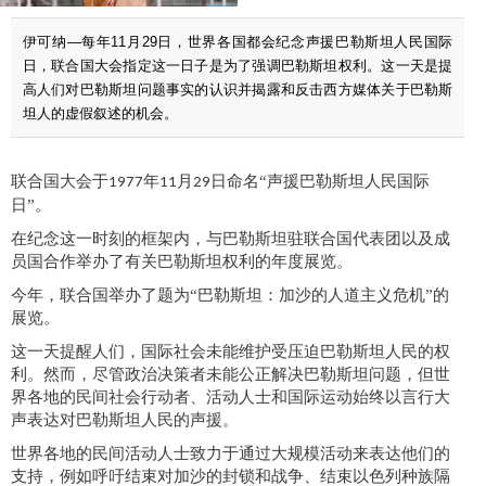
伊可纳—每年11月29日，世界各国都会纪念声援巴勒斯坦人民国际
日，联合国大会指定这一日子是为了强调巴勒斯坦权利。这一天是提
高人们对巴勒斯坦问题事实的认识并揭露和反击西方媒体关于巴勒斯
坦人的虚假叙述的机会。
联合国大会于
年
月
日命名“声援巴勒斯坦人民国际
1977
11
29
日”。
在纪念这一时刻的框架内，与巴勒斯坦驻联合国代表团以及成
员国合作举办了有关巴勒斯坦权利的年度展览。
今年，联合国举办了题为
“巴勒斯坦：加沙的人道主义危机”的
展览。
这一天提醒人们，国际
社会
未能维护受压迫巴勒斯坦人民的权
利。然而，尽管政治决策者未能公正解决巴勒斯坦问题，但世
界各地的民间社会行动者、活动人士和国际运动始终以言行大
声表达对巴勒斯坦人民的声援。
世界各地的
民间活动
人士
致力于
通过大规模活动来表达他们的
支持，例如呼吁结束对加沙的封锁和战争、结束以色列种族隔