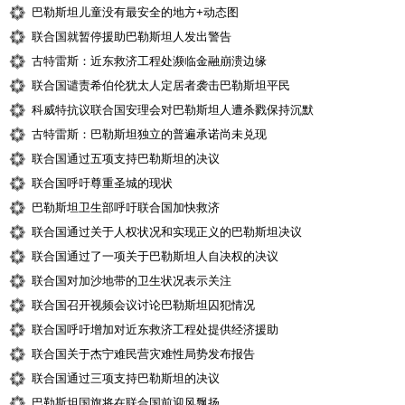
巴勒斯坦儿童没有最安全的地方+动态图
联合国就暂停援助巴勒斯坦人发出警告
古特雷斯：近东救济工程处濒临金融崩溃边缘
联合国谴责希伯伦犹太人定居者袭击巴勒斯坦平民
科威特抗议联合国安理会对巴勒斯坦人遭杀戮保持沉默
古特雷斯：巴勒斯坦独立的普遍承诺尚未兑现
联合国通过五项支持巴勒斯坦的决议
联合国呼吁尊重圣城的现状
巴勒斯坦卫生部呼吁联合国加快救济
联合国通过关于人权状况和实现正义的巴勒斯坦决议
联合国通过了一项关于巴勒斯坦人自决权的决议
联合国对加沙地带的卫生状况表示关注
联合国召开视频会议讨论巴勒斯坦囚犯情况
联合国呼吁增加对近东救济工程处提供经济援助
联合国关于杰宁难民营灾难性局势发布报告
联合国通过三项支持巴勒斯坦的决议
巴勒斯坦国旗将在联合国前迎风飘扬