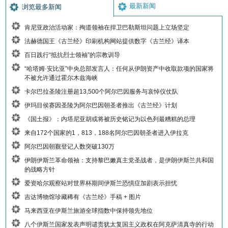
最新新闻
浏览最多新闻
肯尼亚政治活动家：殉道领袖在捍卫巴勒斯坦问题上立场坚定
法赫德国王《古兰经》印刷机构网站提供数字《古兰经》译本
百日践行“抵抗烈士领袖”的宗教训导
“哈塔姆·安比亚”中央总部发言人：任何从伊朗资产中收取款项的国家将
不被允许通过霍尔木兹海峡
卡尔巴拉圣陵注册超13,500个阿尔巴因服务与哀悼仪仗队
伊玛目侯赛因圣陵为阿尔巴因朝圣者推出《古兰经》计划
《国土报》：内塔尼亚胡或将被历史铭记为以色列最糟糕的总理
来自172个国家的1，813，188名阿尔巴因朝圣者进入伊拉克
阿尔巴因朝觐登记人数突破130万
伊朗伊斯兰革命领袖：支持黎巴嫩真主党圣战者，是伊朗伊斯兰共和国
的战略方针
爱资哈尔观察站对世界杯期间伊斯兰恐惧症加剧表示担忧
吉达博物馆珍藏稀有《古兰经》手稿 + 图片
马来西亚在伊斯兰旅游全球指数中保持领先地位
八个伊斯兰国家发表声明谴责犹太复国主义政权在阿克萨清真寺的行动