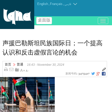
English
.
Français
.
فارسی
桌面版
باز
و
بسته
کردن
منو
声援巴勒斯坦民族国际日；一个提高
认识和反击虚假言论的机会
首页
普通
16:43 - November 30, 2024
新闻号码:
3475417