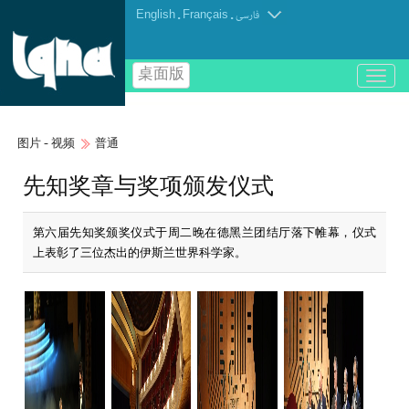
English
.
Français
.
فارسی
桌面版
باز
و
بسته
کردن
图片 - 视频
普通
منو
先知奖章与奖项颁发仪式
第六届先知奖颁奖仪式于周二晚在德黑兰团结厅落下帷幕，仪式
上表彰了三位杰出的伊斯兰世界科学家。