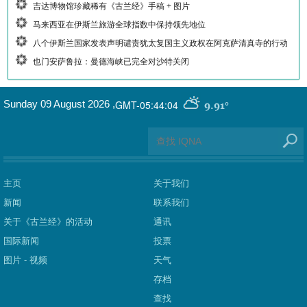
吉达博物馆珍藏稀有《古兰经》手稿 + 图片
马来西亚在伊斯兰旅游全球指数中保持领先地位
八个伊斯兰国家发表声明谴责犹太复国主义政权在阿克萨清真寺的行动
也门安萨鲁拉：曼德海峡已完全对沙特关闭
GMT-05:44:04
Sunday 09 August 2026
,
9.91°
主页
关于我们
新闻
联系我们
关于《古兰经》的活动
通讯
国际新闻
投票
图片 - 视频
天气
存档
查找