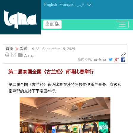
English
.
Français
.
فارسی
桌面版
باز
و
بسته
کردن
首页
普通
منو
9:12 - September 15, 2025
新闻号码:
3476741
第二届泰国全国《古兰经》背诵比赛举行
第二届全国《古兰经》背诵比赛在沙特阿拉伯伊斯兰事务、宣教和
指导部的支持下于泰国举行。