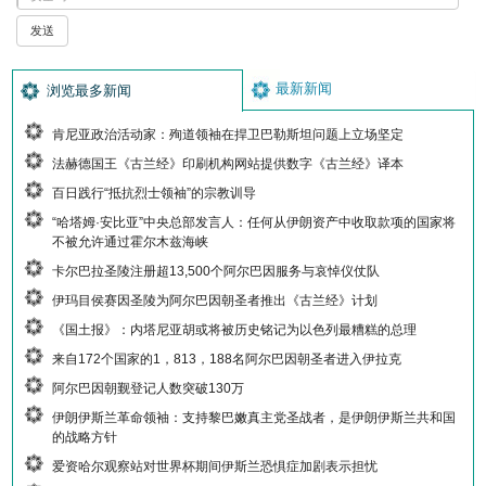
最新新闻
浏览最多新闻
肯尼亚政治活动家：殉道领袖在捍卫巴勒斯坦问题上立场坚定
法赫德国王《古兰经》印刷机构网站提供数字《古兰经》译本
百日践行“抵抗烈士领袖”的宗教训导
“哈塔姆·安比亚”中央总部发言人：任何从伊朗资产中收取款项的国家将
不被允许通过霍尔木兹海峡
卡尔巴拉圣陵注册超13,500个阿尔巴因服务与哀悼仪仗队
伊玛目侯赛因圣陵为阿尔巴因朝圣者推出《古兰经》计划
《国土报》：内塔尼亚胡或将被历史铭记为以色列最糟糕的总理
来自172个国家的1，813，188名阿尔巴因朝圣者进入伊拉克
阿尔巴因朝觐登记人数突破130万
伊朗伊斯兰革命领袖：支持黎巴嫩真主党圣战者，是伊朗伊斯兰共和国
的战略方针
爱资哈尔观察站对世界杯期间伊斯兰恐惧症加剧表示担忧