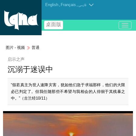
English
.
Français
.
فارسی
桌面版
باز
و
بسته
کردن
图片 - 视频
普通
منو
启示之声
沉溺于迷误中
“假若真主为世人速降灾害，犹如他们急于求福那样，他们的大限
必已判定了。但我任随那些不希望与我相会的人徘徊于其残暴之
中。”（古兰经10/11）