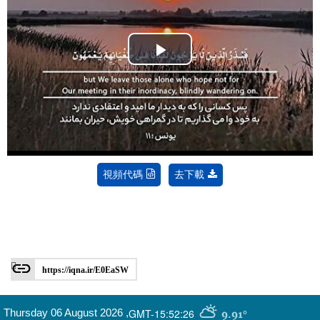
Play
Video
視頻代碼
去下載
https://iqna.ir/E0EaSW
GMT-15:52:26
Thursday 06 August 2026
,
9.91°