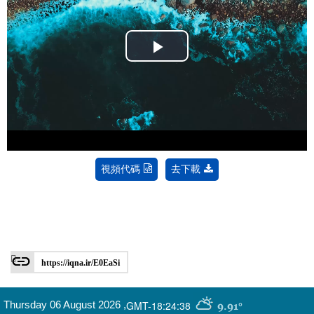
Play
Video
視頻代碼
去下載
https://iqna.ir/E0EaSi
GMT-18:24:38
Thursday 06 August 2026
,
9.91°