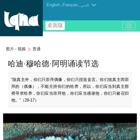
English
.
Français
.
فارسی
桌面版
باز
و
بسته
کردن
图片 - 视频
普通
منو
哈迪·穆哈德·阿明诵读节选
“除真主外，你们只崇拜偶像，你们只捏造妄言。你们捨真主而崇
拜的（偶像），不能主持你们的给养，所以，你们应当到真主那
裡寻求给养，你们应当崇拜他，你们应当感谢他，你们只被召归
他。”（29-17）